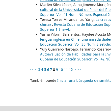
Marlén Silva López, Alina Jiménez Morejón
cultural de la Universidad de Pinar del Rí
Superior: Vol. 41 Núm. Número Especial 2
Teresa Torres Miranda, Liu Yang,
La creati
china»
,
Revista Cubana de Educación Supe
Superior 1 Ene-Abr
Yasna Yilorm Barrientos, Haydeé Acosta M
lengua inglesa en Chile: una mirada dialéc
Educación Superior: Vol. 35 Núm. 3 set-di
Yuly Guerrero-Narbajo, Fernando Rosario-
Autoevaluación de Habilidades para la Inv
Cubana de Educación Superior: Vol. 42 Nú
<<
<
3
4
5
6
7
8
9
10
11
12
>
>>
También puede
Iniciar una búsqueda de simili