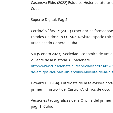
Casanova Eldis (2022) Estudios Histórico Literari
Cuba
Soporte Digital. Pag 5
Cordoví Núñez, Y (2011) Experiencias formador
Estados Unidos: 1899-1902. Revista Espacio Laical
Arzobispado General. Cuba.
S.A (9 enero 2023). Sociedad Económica de Amigo
viviente de la historia. Cubadebate.
http://www.cubadebate.cu/especiales/2023/01/
de-amigos-del-pais-un-archivo-viviente-de-la-his
Howard L. (1964), Entrevista de la televisora no
primer ministro Fidel Castro. (Archivos de docu
Versiones taquigráficas de la Oficina del primer 
pág. 1. Cuba.