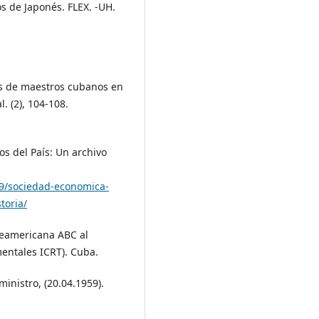
os de Japonés. FLEX. -UH.
as de maestros cubanos en
. (2), 104-108.
s del País: Un archivo
09/sociedad-economica-
toria/
rteamericana ABC al
mentales ICRT). Cuba.
ministro, (20.04.1959).