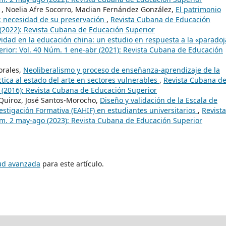
 , Noelia Afre Socorro, Madian Fernández González,
El patrimonio
o: necesidad de su preservación
,
Revista Cubana de Educación
 (2022): Revista Cubana de Educación Superior
vidad en la educación china: un estudio en respuesta a la «paradoj
rior: Vol. 40 Núm. 1 ene-abr (2021): Revista Cubana de Educación
orales,
Neoliberalismo y proceso de enseñanza-aprendizaje de la
tica al estado del arte en sectores vulnerables
,
Revista Cubana d
c (2016): Revista Cubana de Educación Superior
Quiroz, José Santos-Morocho,
Diseño y validación de la Escala de
estigación Formativa (EAHIF) en estudiantes universitarios
,
Revista
m. 2 may-ago (2023): Revista Cubana de Educación Superior
tud avanzada
para este artículo.