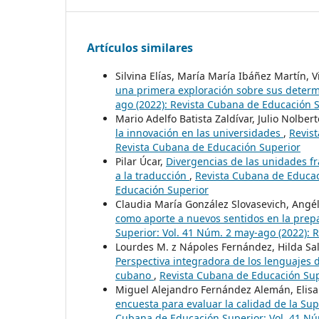
Artículos similares
Silvina Elías, María María Ibáñez Martín, V
una primera exploración sobre sus deter
ago (2022): Revista Cubana de Educación 
Mario Adelfo Batista Zaldívar, Julio Nolbe
la innovación en las universidades
,
Revist
Revista Cubana de Educación Superior
Pilar Úcar,
Divergencias de las unidades fra
a la traducción
,
Revista Cubana de Educac
Educación Superior
Claudia María González Slovasevich, Angél
como aporte a nuevos sentidos en la prepa
Superior: Vol. 41 Núm. 2 may-ago (2022): 
Lourdes M. z Nápoles Fernández, Hilda Sa
Perspectiva integradora de los lenguajes 
cubano
,
Revista Cubana de Educación Supe
Miguel Alejandro Fernández Alemán, Elisa
encuesta para evaluar la calidad de la Su
Cubana de Educación Superior: Vol. 41 Nú