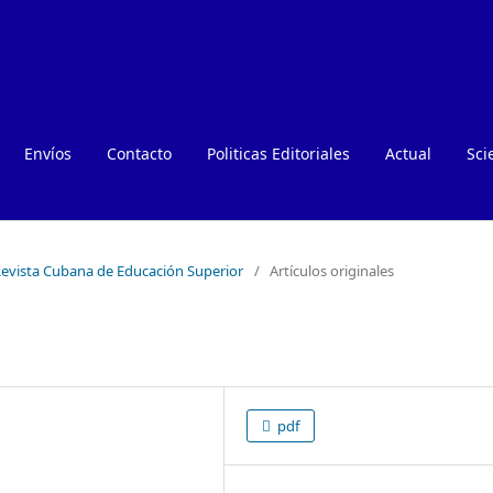
Envíos
Contacto
Politicas Editoriales
Actual
Sci
: Revista Cubana de Educación Superior
/
Artículos originales
pdf