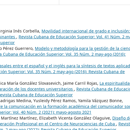
irginia Inés Corbella,
Movilidad internacional de grado e inclusión:
minantes
,
Revista Cubana de Educación Superior: Vol. 41 Núm. 2 m
Superior
rto Pérez Guerrero,
Modelo y metodología para la gestión de la cienc
a Cubana de Educación Superior: Vol. 35 Núm. 2 may-ago (2016):
sales entre el español y el inglés para la síntesis de textos aplica
ión Superior: Vol. 35 Núm. 2 may-ago (2016): Revista Cubana de
ica María González Slovasevich, Jaime Carril Rojas,
La espiritualid
ración de los docentes universitarios
,
Revista Cubana de Educaci
Revista Cubana de Educación Superior
ladrigas Medina, Yusleidy Pérez Ramos, Yamila Vázquez Bonne,
de la comunicación en la formación académica del comunicador soc
rior: Vol. 40 Núm. 2 (2021): mayo-agosto 2021
 Martínez Martínez, Elizabeth Vicenta González Olaguive,
Diseño d
peración Profesional en el Centro de Neurociencias de Cuba
,
Revis
m. 2 may-ago (2022): Revista Cubana de Educación Superior