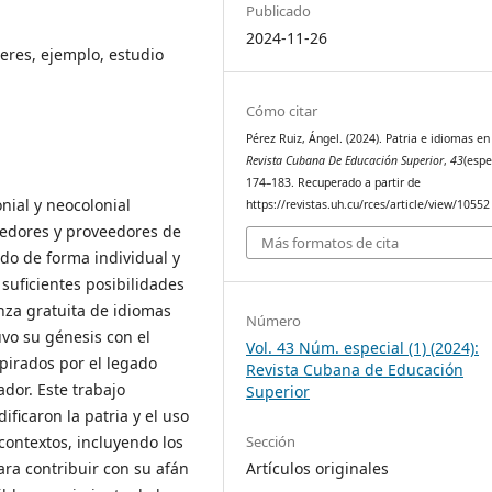
Publicado
2024-11-26
ceres, ejemplo, estudio
Cómo citar
Pérez Ruiz, Ángel. (2024). Patria e idiomas en
Revista Cubana De Educación Superior
,
43
(espe
174–183. Recuperado a partir de
nial y neocolonial
https://revistas.uh.cu/rces/article/view/10552
eedores y proveedores de
Más formatos de cita
ado de forma individual y
suficientes posibilidades
nza gratuita de idiomas
Número
uvo su génesis con el
Vol. 43 Núm. especial (1) (2024):
spirados por el legado
Revista Cubana de Educación
ador. Este trabajo
Superior
ficaron la patria y el uso
contextos, incluyendo los
Sección
ara contribuir con su afán
Artículos originales