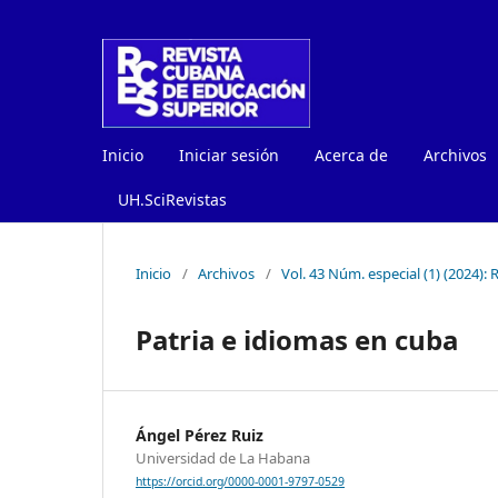
Inicio
Iniciar sesión
Acerca de
Archivos
UH.SciRevistas
Inicio
/
Archivos
/
Vol. 43 Núm. especial (1) (2024)
Patria e idiomas en cuba
Ángel Pérez Ruiz
Universidad de La Habana
https://orcid.org/0000-0001-9797-0529