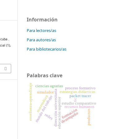
Información
Para lectores/as
Para autores/as
 cuba .
cial (1),
Para bibliotecarios/as
Palabras clave
enseñanza-aprendizaje
ciencias agrarias
proceso formativo
dirección universitaria
estrategias didácticas
simulador
packet tracer
matemática
mundo del trabajo
educación superior
tic
estudio comparativo
recursos humanos
formación
productos
desempeño
redes