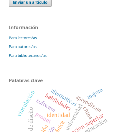
Enviar un artículo
Información
Para lectores/as
Para autores/as
Para bibliotecarios/as
Palabras clave
mejora
alternativas
vinculación
habilidades
aprendizaje
software
universidad
china
patrones de diseño
prouni
identidad
educación superior
educación