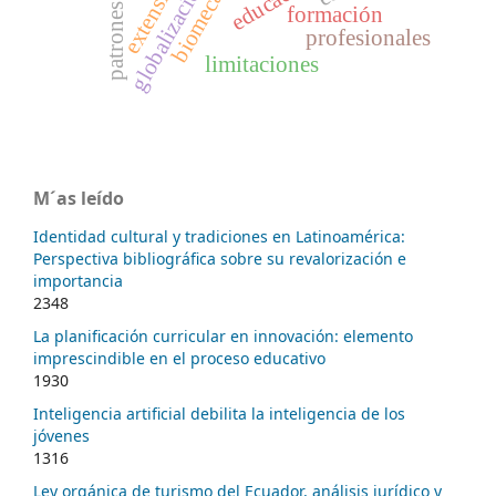
biomecánica
extensión
globalización
formación
profesionales
limitaciones
M´as leído
Identidad cultural y tradiciones en Latinoamérica:
Perspectiva bibliográfica sobre su revalorización e
importancia
2348
La planificación curricular en innovación: elemento
imprescindible en el proceso educativo
1930
Inteligencia artificial debilita la inteligencia de los
jóvenes
1316
Ley orgánica de turismo del Ecuador, análisis jurídico y