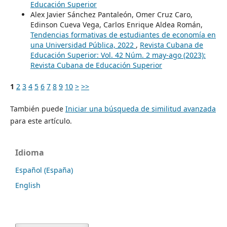
Educación Superior
Alex Javier Sánchez Pantaleón, Omer Cruz Caro,
Edinson Cueva Vega, Carlos Enrique Aldea Román,
Tendencias formativas de estudiantes de economía en
una Universidad Pública, 2022
,
Revista Cubana de
Educación Superior: Vol. 42 Núm. 2 may-ago (2023):
Revista Cubana de Educación Superior
1
2
3
4
5
6
7
8
9
10
>
>>
También puede
Iniciar una búsqueda de similitud avanzada
para este artículo.
Idioma
Español (España)
English