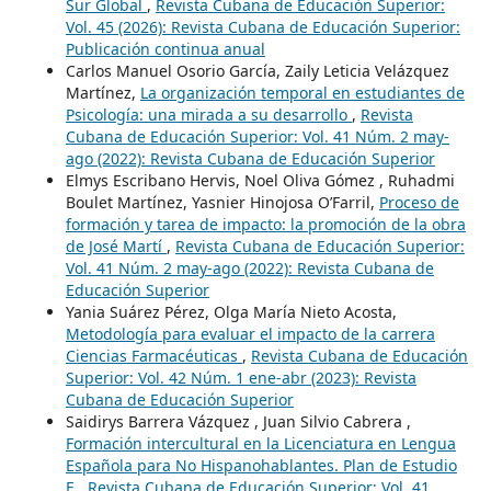
Sur Global
,
Revista Cubana de Educación Superior:
Vol. 45 (2026): Revista Cubana de Educación Superior:
Publicación continua anual
Carlos Manuel Osorio García, Zaily Leticia Velázquez
Martínez,
La organización temporal en estudiantes de
Psicología: una mirada a su desarrollo
,
Revista
Cubana de Educación Superior: Vol. 41 Núm. 2 may-
ago (2022): Revista Cubana de Educación Superior
Elmys Escribano Hervis, Noel Oliva Gómez , Ruhadmi
Boulet Martínez, Yasnier Hinojosa O’Farril,
Proceso de
formación y tarea de impacto: la promoción de la obra
de José Martí
,
Revista Cubana de Educación Superior:
Vol. 41 Núm. 2 may-ago (2022): Revista Cubana de
Educación Superior
Yania Suárez Pérez, Olga María Nieto Acosta,
Metodología para evaluar el impacto de la carrera
Ciencias Farmacéuticas
,
Revista Cubana de Educación
Superior: Vol. 42 Núm. 1 ene-abr (2023): Revista
Cubana de Educación Superior
Saidirys Barrera Vázquez , Juan Silvio Cabrera ,
Formación intercultural en la Licenciatura en Lengua
Española para No Hispanohablantes. Plan de Estudio
E
,
Revista Cubana de Educación Superior: Vol. 41