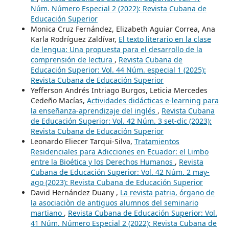
Núm. Número Especial 2 (2022): Revista Cubana de
Educación Superior
Monica Cruz Fernández, Elizabeth Aguiar Correa, Ana
Karla Rodríguez Zaldívar,
El texto literario en la clase
de lengua: Una propuesta para el desarrollo de la
comprensión de lectura
,
Revista Cubana de
Educación Superior: Vol. 44 Núm. especial 1 (2025):
Revista Cubana de Educación Superior
Yefferson Andrés Intriago Burgos, Leticia Mercedes
Cedeño Macías,
Actividades didácticas e-learning para
la enseñanza-aprendizaje del inglés
,
Revista Cubana
de Educación Superior: Vol. 42 Núm. 3 set-dic (2023):
Revista Cubana de Educación Superior
Leonardo Eliecer Tarqui-Silva,
Tratamientos
Residenciales para Adicciones en Ecuador: el Limbo
entre la Bioética y los Derechos Humanos
,
Revista
Cubana de Educación Superior: Vol. 42 Núm. 2 may-
ago (2023): Revista Cubana de Educación Superior
David Hernández Duany ,
La revista patria, órgano de
la asociaciòn de antiguos alumnos del seminario
martiano
,
Revista Cubana de Educación Superior: Vol.
41 Núm. Número Especial 2 (2022): Revista Cubana de