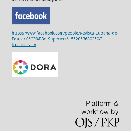
https://www.facebook.com/people/Revista-Cubana-de-
Educaci%C3%B3n-Superior/61552053680250/?
locale=es_LA