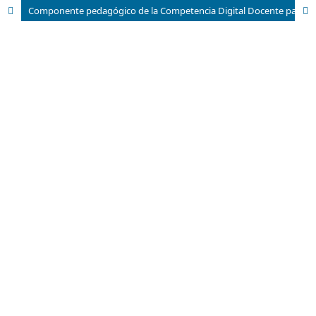
Componente pedagógico de la Competencia Digital Docente para profesores en Cuba: aproximación a su declaración