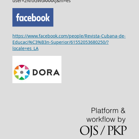
user=2Nf0GWoAAAAJ&hl=es
https://www.facebook.com/people/Revista-Cubana-de-
Educaci%C3%B3n-Superior/61552053680250/?
locale=es_LA