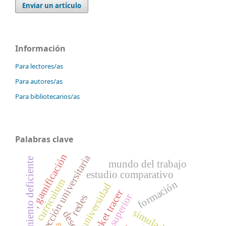
Enviar un artículo
Información
Para lectores/as
Para autores/as
Para bibliotecarios/as
Palabras clave
, gamificación
dirección universitaria
rendimiento deficiente
mundo del trabajo
estudio comparativo
currículum
formación
universidad
packet tracer
redes
simulador