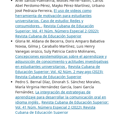
Ariel Santos-Fuentefria, Moisés Ferrer-Vallin, Carlos
Abel Perdomo-Pérez, Mayko Pérez-Martínez, Urbano
José Pedraza-Ferreira,
El uso de videos como
herramienta de motivación para estudiantes
universitarios. Caso de estudio: Redes y
consumidores.
,
Revista Cubana de Educación
Superior: Vol. 41 Núm. Número Especial 2 (2022):
Revista Cubana de Educación Superior
Gloria M. Aldana de Becerra, Doris Amparo Babativa
Novoa, Gilma J. Caraballo Martínez, Luis Henry
Vanegas orozco, Suly Patricia Castro Molinares,
Concepciones epistemológicas sobre el aprendizaje y
adquisición de conocimiento y actitudes investigativas
en estudiantes universitarios
,
Revista Cubana de
Educación Superior: Vol. 42 Núm. 2 may-ago (2023):
Revista Cubana de Educación Superior
Pedro S. Bernal Díaz, Dinorah S. Sánchez Morales,
María Virginia Hernández García, Ioani García
Fernández,
La integración de estrategias de
aprendizaje para desarrollar la comunicación oral en
idioma inglés
,
Revista Cubana de Educación Superior:
Vol. 41 Núm. Número Especial 2 (2022): Revista
Cubana de Educación Superior