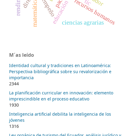
educación superior
desempeño
recursos humanos
tic
matemática
ciencias agrarias
M´as leído
Identidad cultural y tradiciones en Latinoamérica:
Perspectiva bibliográfica sobre su revalorización e
importancia
2344
La planificación curricular en innovación: elemento
imprescindible en el proceso educativo
1930
Inteligencia artificial debilita la inteligencia de los
jóvenes
1316
Ley orgánica de turismo del Ecuador, análisis jurídico y