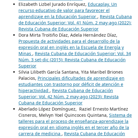
Elizabeth Lizbel Jurado Enríquez,
Educaplay. Un
recurso educativo de valor para favorecer el
aprendizaje en la Educación Superior
,
Revista Cubana
de Educación Superior: Vol. 41 Núm. 2 may-ago (2022):
Revista Cubana de Educación Superior
Dora Mirta Troitiño Díaz, Adela Hernández Díaz,
Propuesta de actividades para el desarrollo de la
expresión oral en inglés en la Escuela de Energía y
Minas
,
Revista Cubana de Educación Superior: Vol. 34
Núm. 3 set-dic (2015): Revista Cubana de Educación
Superior
Silvia Lilibeth García Santana, Yita Maribel Briones
Palacios,
Principales dificultades de aprendizaje en
estudiantes con trastorno por déficit de atención e
hiperactividad
,
Revista Cubana de Educación
Superior: Vol. 42 Núm. 2 may-ago (2023): Revista
Cubana de Educación Superior
Aberlado López Domínguez, Raziel Ernesto Martínez
Cisneros, Melvyn Yoel Quincoces Quintana,
Sistema de
talleres para el proceso de enseñanza-aprendizaje la
expresión oral en idioma inglés en el tercer año de la
carrera de medicina
,
Revista Cubana de Educación