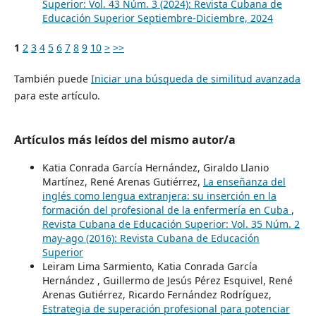
Superior: Vol. 43 Núm. 3 (2024): Revista Cubana de
Educación Superior Septiembre-Diciembre, 2024
1
2
3
4
5
6
7
8
9
10
>
>>
También puede
Iniciar una búsqueda de similitud avanzada
para este artículo.
Artículos más leídos del mismo autor/a
Katia Conrada García Hernández, Giraldo Llanio
Martínez, René Arenas Gutiérrez,
La enseñanza del
inglés como lengua extranjera: su inserción en la
formación del profesional de la enfermería en Cuba
,
Revista Cubana de Educación Superior: Vol. 35 Núm. 2
may-ago (2016): Revista Cubana de Educación
Superior
Leiram Lima Sarmiento, Katia Conrada García
Hernández , Guillermo de Jesús Pérez Esquivel, René
Arenas Gutiérrez, Ricardo Fernández Rodríguez,
Estrategia de superación profesional para potenciar