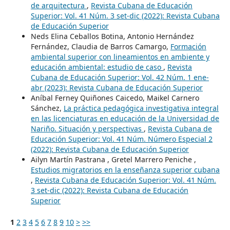
de arquitectura
,
Revista Cubana de Educación
Superior: Vol. 41 Núm. 3 set-dic (2022): Revista Cubana
de Educación Superior
Neds Elina Ceballos Botina, Antonio Hernández
Fernández, Claudia de Barros Camargo,
Formación
ambiental superior con lineamientos en ambiente y
educación ambiental: estudio de caso
,
Revista
Cubana de Educación Superior: Vol. 42 Núm. 1 ene-
abr (2023): Revista Cubana de Educación Superior
Aníbal Ferney Quiñones Caicedo, Maikel Carnero
Sánchez,
La práctica pedagógica investigativa integral
en las licenciaturas en educación de la Universidad de
Nariño. Situación y perspectivas
,
Revista Cubana de
Educación Superior: Vol. 41 Núm. Número Especial 2
(2022): Revista Cubana de Educación Superior
Ailyn Martín Pastrana , Gretel Marrero Peniche ,
Estudios migratorios en la enseñanza superior cubana
,
Revista Cubana de Educación Superior: Vol. 41 Núm.
3 set-dic (2022): Revista Cubana de Educación
Superior
1
2
3
4
5
6
7
8
9
10
>
>>