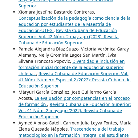
Superior
Xiomara Josefina Bastardo Contreras,
Conceptualización de la pedagogía como ciencia de la
educación por estudiantes de la Maestría de
Educación-UTEG
,
Revista Cubana de Educación
Superior: Vol. 42 Núm. 2 may-ago (2023): Revista
Cubana de Educación Superior
Pamela Alejandra Díaz Suazo, Victoria Verónica Garay
Alemany, Nelly Gromiria Lagos San Martín, Ivka
Silvana Troncoso Popovic,
Diversidad e inclusión en
formación inicial docente de la educación superior
chilena.
,
Revista Cubana de Educación Superior: Vol.
41 Núm. Número Especial 2 (2022): Revista Cubana de
Educación Superior
Máryuri García González, José Guillermo García
Acosta,
La evaluación por competencias en el proceso
de formación
,
Revista Cubana de Educación Superior:
Vol. 41 Núm. 2 may-ago (2022): Revista Cubana de
Educación Superior
Aymeé Alonso Gatell, Carmen Julia Leyva Fontes, María
Elena Quesada Nápoles,
Trascendencia del trabajo
metodológico en la formación integral del estudiante