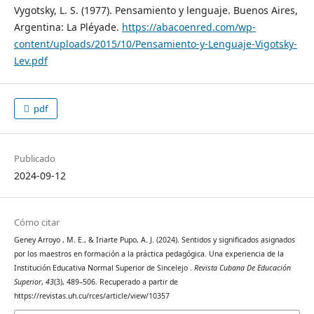
Vygotsky, L. S. (1977). Pensamiento y lenguaje. Buenos Aires,
Argentina: La Pléyade.
https://abacoenred.com/wp-
content/uploads/2015/10/Pensamiento-y-Lenguaje-Vigotsky-
Lev.pdf
pdf
Publicado
2024-09-12
Cómo citar
Geney Arroyo , M. E., & Iriarte Pupo, A. J. (2024). Sentidos y significados asignados
por los maestros en formación a la práctica pedagógica. Una experiencia de la
Institución Educativa Normal Superior de Sincelejo .
Revista Cubana De Educación
Superior
,
43
(3), 489–506. Recuperado a partir de
https://revistas.uh.cu/rces/article/view/10357