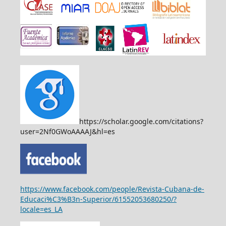
https://scholar.google.com/citations?
user=2Nf0GWoAAAAJ&hl=es
https://www.facebook.com/people/Revista-Cubana-de-
Educaci%C3%B3n-Superior/61552053680250/?
locale=es_LA