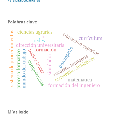
Para bibliotecarios/as
Palabras clave
ciencias agrarias
sistema de procedimientos
educación superior
tic
currículum
redes
dirección universitaria
desempeño
formación
packet tracer
mundo del trabajo
proceso formativo
recursos humanos
simulador
estrategias didácticas
competencias
matemática
formación del ingeniero
M´as leído