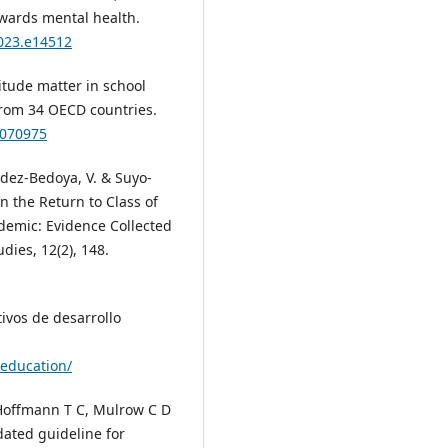
owards mental health.
2023.e14512
ttitude matter in school
from 34 OECD countries.
9070975
dez-Bedoya, V. & Suyo-
in the Return to Class of
demic: Evidence Collected
dies, 12(2), 148.
tivos de desarrollo
education/
 Hoffmann T C, Mulrow C D
dated guideline for