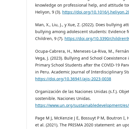
knowledge on professional help, and attitude t
Heliyon, 9 (3).
https://doi.org/10.1016/j.heliyon.
Man, X., Liu, J., y Xue, Z. (2022). Does bullying a
bullying among adolescent students: Evidence 
Children, 9 (7).
https://doi.org/10.3390/children
Ocupa-Cabrera, H., Meneses-La-Riva, M., Fernán
Vega, J. (2023). Bullying and School Coexistence 
Primary School Students after the COVID-19 Pan
in Peru. Academic Journal of Interdisciplinary Stu
https://doi.org/10.36941/ajis-2023-0038
Organización de las Naciones Unidas (s.f.). Obje
sostenible. Naciones Unidas.
https://www.un.org/sustainabledevelopment/es/
Page M J, McKenzie J E, Bossuyt P M, Boutron I,
et al. (2021). The PRISMA 2020 statement: an up