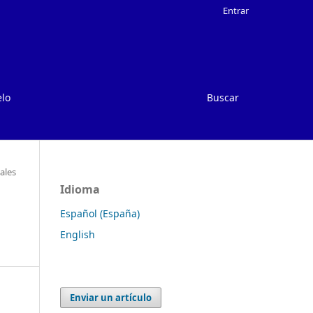
Entrar
elo
Buscar
nales
Idioma
Español (España)
English
Enviar un artículo