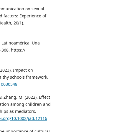
communication on sexual
d factors: Experience of
ealth, 20(1).
n Latinoamérica: Una
-368. https://
 (2023). Impact on
althy schools framework.
n10030548
, & Zhang, M. (2022). Effect
ization among children and
hips as mediators.
oi.org/10.1002/jad.12116
 The importance of cultural