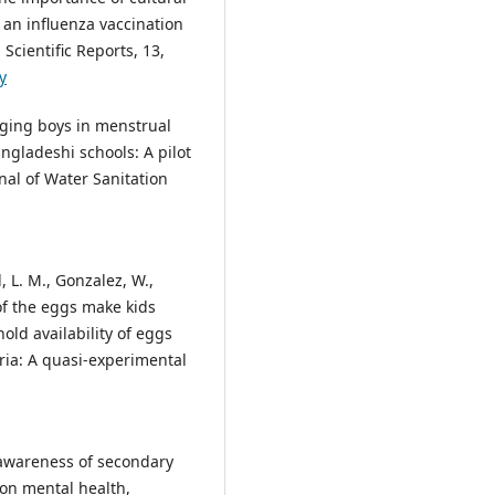
 an influenza vaccination
Scientific Reports, 13,
y
ngaging boys in menstrual
gladeshi schools: A pilot
rnal of Water Sanitation
d, L. M., Gonzalez, W.,
 of the eggs make kids
ld availability of eggs
ia: A quasi-experimental
th awareness of secondary
 on mental health,