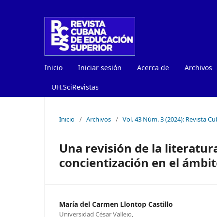
Inicio
Iniciar sesión
Acerca de
Archivos
UH.SciRevistas
Inicio
/
Archivos
/
Vol. 43 Núm. 3 (2024): Revista 
Una revisión de la literatu
concientización en el ámbit
María del Carmen Llontop Castillo
Universidad César Vallejo,