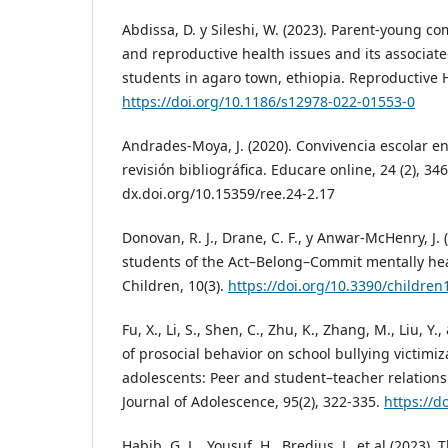
Abdissa, D. y Sileshi, W. (2023). Parent-young 
and reproductive health issues and its associate
students in agaro town, ethiopia. Reproductive H
https://doi.org/10.1186/s12978-022-01553-0
Andrades-Moya, J. (2020). Convivencia escolar e
revisión bibliográfica. Educare online, 24 (2), 346
dx.doi.org/10.15359/ree.24-2.17
Donovan, R. J., Drane, C. F., y Anwar-McHenry, J.
students of the Act–Belong–Commit mentally he
Children, 10(3).
https://doi.org/10.3390/childre
Fu, X., Li, S., Shen, C., Zhu, K., Zhang, M., Liu, Y.
of prosocial behavior on school bullying victim
adolescents: Peer and student–teacher relations
Journal of Adolescence, 95(2), 322-335.
https://d
Habib, G. L., Yousuf, H., Bredius, L. et al (2023).