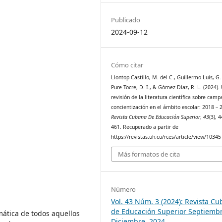
Publicado
2024-09-12
Cómo citar
Llontop Castillo, M. del C., Guillermo Luis, G.
Pure Tocre, D. I., & Gómez Díaz, R. L. (2024).
revisión de la literatura científica sobre cam
concientización en el ámbito escolar: 2018 – 
Revista Cubana De Educación Superior
,
43
(3), 
461. Recuperado a partir de
https://revistas.uh.cu/rces/article/view/10345
Más formatos de cita
Número
Vol. 43 Núm. 3 (2024): Revista C
de Educación Superior Septiemb
emática de todos aquellos
Diciembre, 2024