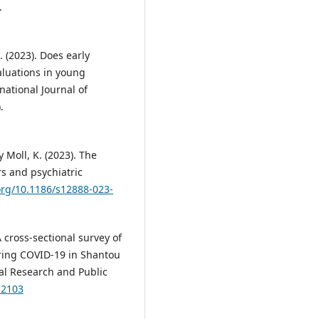
.
C. (2023). Does early
valuations in young
ational Journal of
.
y Moll, K. (2023). The
rs and psychiatric
.org/10.1186/s12888-023-
. A cross-sectional survey of
uring COVID-19 in Shantou
tal Research and Public
32103