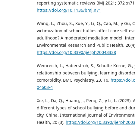
reporting systematic reviews BMJ 2021; 372 :n71
https://doi.org/10.1136/bmj.n71
Wang, L., Zhou, S., Xue, Y., Li, Q., Cao, M., y Gu, 
victimization of school bullies affect core self-e
adulthood? A moderated mediation model. Intern
Environmental Research and Public Health, 20(4)
https://doi.org/10.3390/ijerph20043338
Weinreich, L., Haberstroh, S., Schulte-Körne, G., 
relationship between bullying, learning disorde
comorbidity. BMC Psychiatry, 23, 16.
https://doi
04603-4
Xie, L., Da, Q., Huang, J., Peng, Z., y Li, L. (2023)
different types of school bullying before and d
city, China. International Journal of Environmen
Health, 20 (3).
https://doi.org/10.3390/ijerph200