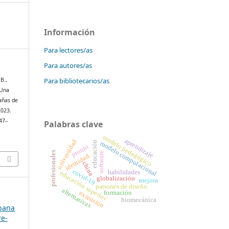
Información
Para lectores/as
Para autores/as
Para bibliotecarios/as
 B.,
 Una
pañas de
2023.
447–
Palabras clave
modelo pedagógico
aprendizaje
universidad
educación
modelo computacional
prouni
profesionales
software
identidad
china
covid-19
habilidades
educación superior
globalización
mejora
patrones de diseño
alternativas
formación
extensión
biomecánica
ubana
re-