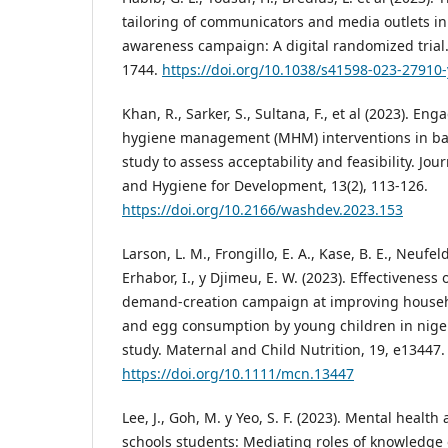
tailoring of communicators and media outlets in
awareness campaign: A digital randomized trial. 
1744.
https://doi.org/10.1038/s41598-023-27910-
Khan, R., Sarker, S., Sultana, F., et al (2023). E
hygiene management (MHM) interventions in ban
study to assess acceptability and feasibility. Jou
and Hygiene for Development, 13(2), 113-126.
https://doi.org/10.2166/washdev.2023.153
Larson, L. M., Frongillo, E. A., Kase, B. E., Neufel
Erhabor, I., y Djimeu, E. W. (2023). Effectiveness
demand-creation campaign at improving househo
and egg consumption by young children in niger
study. Maternal and Child Nutrition, 19, e13447.
https://doi.org/10.1111/mcn.13447
Lee, J., Goh, M. y Yeo, S. F. (2023). Mental heal
schools students: Mediating roles of knowledge