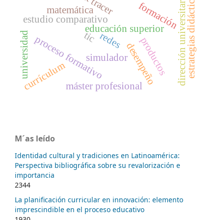
estrategias didácticas
dirección universitaria
formación
matemática
estudio comparativo
educación superior
tic
universidad
redes
proceso formativo
productos
desempeño
simulador
currículum
máster profesional
M´as leído
Identidad cultural y tradiciones en Latinoamérica:
Perspectiva bibliográfica sobre su revalorización e
importancia
2344
La planificación curricular en innovación: elemento
imprescindible en el proceso educativo
1930