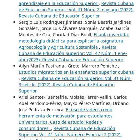
aprendizaje en la Educación Superior
,
Revista Cubana
de Educación Superior: Vol. 41 Núm. 2 may-ago (2022):
Revista Cubana de Educación Superior
Sergio Luis Rodríguez Jiménez, Sonia Beatriz Jardines
González, Jorge Luis Álvarez Marqués, Anabel García
Montes de Oca, Caridad Díaz Bofill,
El aula invertida:
metodología didáctica para explicar la asignatura
Agroecología y Agricultura Sostenible
,
Revista
Cubana de Educación Superior: Vol. 42 Núm. 1 ene-
abr (2023): Revista Cubana de Educación Superior
Ailyn Martín Pastrana , Gretel Marrero Peniche ,
Estudios migratorios en la enseñanza superior cubana
,
Revista Cubana de Educación Superior: Vol. 41 Núm.
3 set-dic (2022): Revista Cubana de Educación
Superior
Ariel Santos-Fuentefria, Moisés Ferrer-Vallin, Carlos
Abel Perdomo-Pérez, Mayko Pérez-Martínez, Urbano
José Pedraza-Ferreira,
El uso de videos como
herramienta de motivación para estudiantes
universitarios. Caso de estudio: Redes y
consumidores.
,
Revista Cubana de Educación
Superior: Vol. 41 Núm. Número Especial 2 (2022):