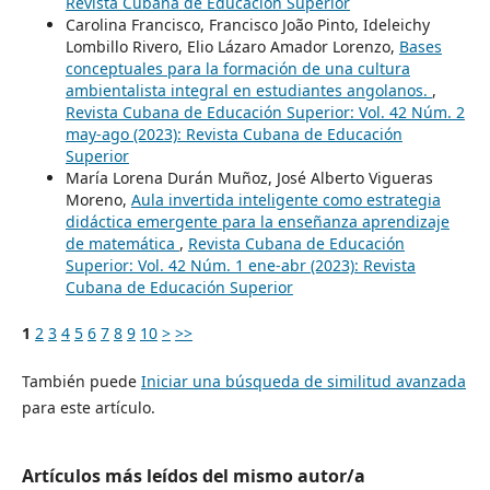
Revista Cubana de Educación Superior
Carolina Francisco, Francisco João Pinto, Ideleichy
Lombillo Rivero, Elio Lázaro Amador Lorenzo,
Bases
conceptuales para la formación de una cultura
ambientalista integral en estudiantes angolanos.
,
Revista Cubana de Educación Superior: Vol. 42 Núm. 2
may-ago (2023): Revista Cubana de Educación
Superior
María Lorena Durán Muñoz, José Alberto Vigueras
Moreno,
Aula invertida inteligente como estrategia
didáctica emergente para la enseñanza aprendizaje
de matemática
,
Revista Cubana de Educación
Superior: Vol. 42 Núm. 1 ene-abr (2023): Revista
Cubana de Educación Superior
1
2
3
4
5
6
7
8
9
10
>
>>
También puede
Iniciar una búsqueda de similitud avanzada
para este artículo.
Artículos más leídos del mismo autor/a