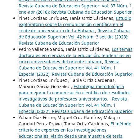
Revista Cubana de Educación Superior: Vol. 37 Núm. 1
ene-abr (2018): Revista Cubana de Educación Superior
Yinet Cortizas Enríquez, Tania Ortiz Cárdenas,
Estudio
exploratorio sobre la comunicación científica en el
contexto universitario de La Habana
,
Revista Cubana
de Educación Superior: Vol. 42 Núm. 3 set-dic (2023):
Revista Cubana de Educación Superior
Pedro Valiente Sandó, Tania Ortiz Cárdenas,
Los temas
doctorales en ciencias de la educación: tendencias en
cinco universidades del oriente cubano
,
Revista
Cubana de Educación Superior: Vol. 41 Núm. 1
Especial (2022): Revista Cubana de Educación Superior
Yinet Cortizas Enríquez , Tania Ortiz Cárdenas,
Maryuri García González ,
Estrategia metodológica
para mejorar la comunicación científica de resultados
investigativos de profesores universitarios.
,
Revista
Cubana de Educación Superior: Vol. 41 Núm. 1
Especial (2022): Revista Cubana de Educación Superior
Yohan Díaz Ferrer, Miguel Cruz Ramírez, Milagro
Caridad Pérez Pravia, Tania Ortiz Cárdenas,
El método
criterio de expertos en las investigaciones
educacionales: visión desde una muestra de tesis