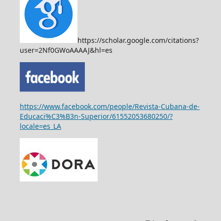
https://scholar.google.com/citations?
user=2Nf0GWoAAAAJ&hl=es
https://www.facebook.com/people/Revista-Cubana-de-
Educaci%C3%B3n-Superior/61552053680250/?
locale=es_LA