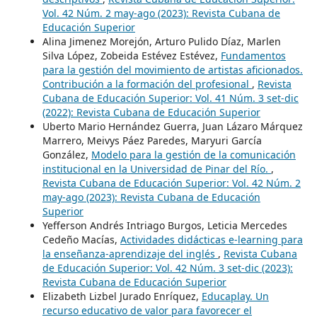
Vol. 42 Núm. 2 may-ago (2023): Revista Cubana de
Educación Superior
Alina Jimenez Morejón, Arturo Pulido Díaz, Marlen
Silva López, Zobeida Estévez Estévez,
Fundamentos
para la gestión del movimiento de artistas aficionados.
Contribución a la formación del profesional
,
Revista
Cubana de Educación Superior: Vol. 41 Núm. 3 set-dic
(2022): Revista Cubana de Educación Superior
Uberto Mario Hernández Guerra, Juan Lázaro Márquez
Marrero, Meivys Páez Paredes, Maryuri García
González,
Modelo para la gestión de la comunicación
institucional en la Universidad de Pinar del Río.
,
Revista Cubana de Educación Superior: Vol. 42 Núm. 2
may-ago (2023): Revista Cubana de Educación
Superior
Yefferson Andrés Intriago Burgos, Leticia Mercedes
Cedeño Macías,
Actividades didácticas e-learning para
la enseñanza-aprendizaje del inglés
,
Revista Cubana
de Educación Superior: Vol. 42 Núm. 3 set-dic (2023):
Revista Cubana de Educación Superior
Elizabeth Lizbel Jurado Enríquez,
Educaplay. Un
recurso educativo de valor para favorecer el