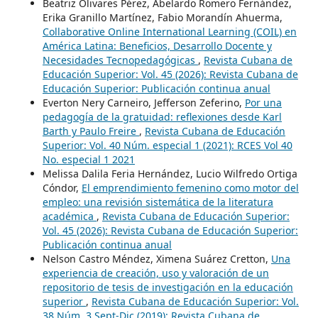
Beatriz Olivares Pérez, Abelardo Romero Fernández,
Erika Granillo Martínez, Fabio Morandín Ahuerma,
Collaborative Online International Learning (COIL) en
América Latina: Beneficios, Desarrollo Docente y
Necesidades Tecnopedagógicas
,
Revista Cubana de
Educación Superior: Vol. 45 (2026): Revista Cubana de
Educación Superior: Publicación continua anual
Everton Nery Carneiro, Jefferson Zeferino,
Por una
pedagogía de la gratuidad: reflexiones desde Karl
Barth y Paulo Freire
,
Revista Cubana de Educación
Superior: Vol. 40 Núm. especial 1 (2021): RCES Vol 40
No. especial 1 2021
Melissa Dalila Feria Hernández, Lucio Wilfredo Ortiga
Cóndor,
El emprendimiento femenino como motor del
empleo: una revisión sistemática de la literatura
académica
,
Revista Cubana de Educación Superior:
Vol. 45 (2026): Revista Cubana de Educación Superior:
Publicación continua anual
Nelson Castro Méndez, Ximena Suárez Cretton,
Una
experiencia de creación, uso y valoración de un
repositorio de tesis de investigación en la educación
superior
,
Revista Cubana de Educación Superior: Vol.
38 Núm. 3 Sept-Dic (2019): Revista Cubana de