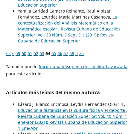
Educación Superior
Yamila Caridad Camero Reinante, Raúl Alpizar
Fernández, Lourdes María Martínez Casanova,
La
contextualización del Análisis Matemático en la
Matemática escolar
,
Revista Cubana de Educación
Superior: Vol. 38 Núm. 3 Sept-Dic (2019): Revista
Cubana de Educación Superior
<<
<
59
60
61
62
63
64
65
66
67
68
>
>>
También puede
Iniciar una búsqueda de similitud avanzada
para este artículo.
Artículos más leídos del mismo autor/a
Lázaro J. Blanco Encinosa, Leydis Hernández ÖFarrill ,
Educación a distancia en la cultura física y el deporte
,
Revista Cubana de Educación Superior: Vol. 40 Núm. 1
ene-abr (2021): Revista Cubana de Educación Superior
1 Ene-Abr