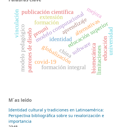
mejora
publicación científica
vinculación
modelo computacional
extensión
aprendizaje
alternativas
formación
educación superior
modelo pedagógico
prouni
universidad
patrones de diseño
identidad
educación
software
biomecánica
globalización
limitaciones
china
covid-19
formación integral
M´as leído
Identidad cultural y tradiciones en Latinoamérica:
Perspectiva bibliográfica sobre su revalorización e
importancia
2348