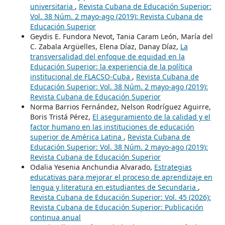
universitaria
,
Revista Cubana de Educación Superior:
Vol. 38 Núm. 2 mayo-ago (2019): Revista Cubana de
Educación Superior
Geydis E. Fundora Nevot, Tania Caram León, María del
C. Zabala Argüelles, Elena Díaz, Danay Díaz,
La
transversalidad del enfoque de equidad en la
Educación Superior: la experiencia de la política
institucional de FLACSO-Cuba
,
Revista Cubana de
Educación Superior: Vol. 38 Núm. 2 mayo-ago (2019):
Revista Cubana de Educación Superior
Norma Barrios Fernández, Nelson Rodríguez Aguirre,
Boris Tristá Pérez,
El aseguramiento de la calidad y el
factor humano en las instituciones de educación
superior de América Latina
,
Revista Cubana de
Educación Superior: Vol. 38 Núm. 2 mayo-ago (2019):
Revista Cubana de Educación Superior
Odalia Yesenia Anchundia Alvarado,
Estrategias
educativas para mejorar el proceso de aprendizaje en
lengua y literatura en estudiantes de Secundaria
,
Revista Cubana de Educación Superior: Vol. 45 (2026):
Revista Cubana de Educación Superior: Publicación
continua anual