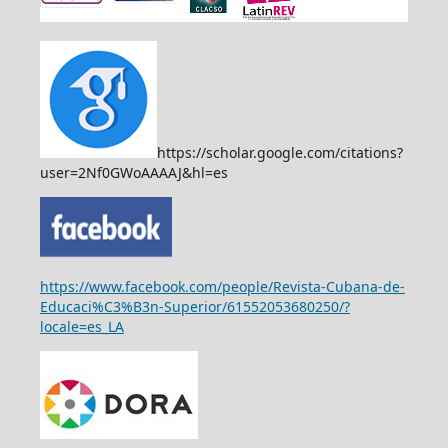
https://scholar.google.com/citations?
user=2Nf0GWoAAAAJ&hl=es
https://www.facebook.com/people/Revista-Cubana-de-
Educaci%C3%B3n-Superior/61552053680250/?
locale=es_LA