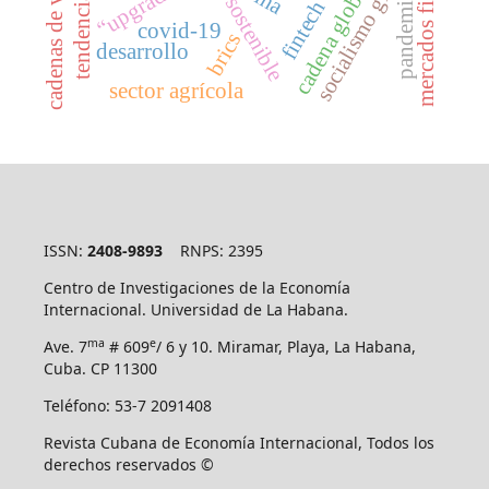
cadena global de valor
mercados financieros
socialismo global
cadenas de valor
“upgrading”
tendencias
pandemia
fintech
covid-19
brics
desarrollo
sector agrícola
ISSN:
2408-9893
RNPS: 2395
Centro de Investigaciones de la Economía
Internacional. Universidad de La Habana.
ma
e
Ave. 7
# 609
/ 6 y 10. Miramar, Playa, La Habana,
Cuba. CP 11300
Teléfono: 53-7 2091408
Revista Cubana de Economía Internacional, Todos los
derechos reservados ©