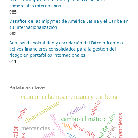
comerciales internacional
985
Desafíos de las mipymes de América Latina y el Caribe en
su internacionalización
982
Análisis de volatilidad y correlación del Bitcoin frente a
activos financieros consolidados para la gestión del
riesgo en portafolios internacionales
611
Palabras clave
economía latinoamericana y caribeña
salario
financiamiento
créditos
caribe
desarrollo sostenible
cambio climático
cuba
tarea vida
mercancías
china