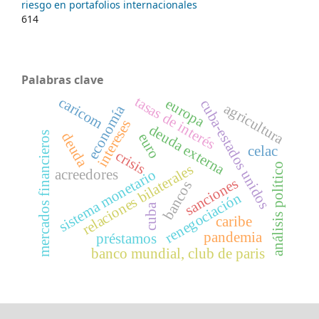
riesgo en portafolios internacionales
614
Palabras clave
tasas de interés
caricom
europa
cuba-estados unidos
agricultura
economía
intereses
deuda externa
mercados financieros
deuda
euro
celac
crisis
análisis político
relaciones bilaterales
sistema monetario
acreedores
sanciones
bancos
renegociación
cuba
caribe
pandemia
préstamos
banco mundial, club de paris