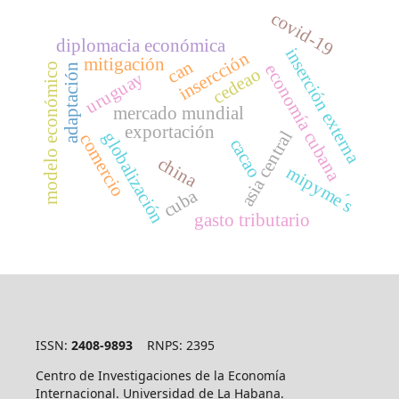
covid-19
diplomacia económica
inserción externa
insercción
mitigación
can
modelo económico
economía cubana
adaptación
cedeao
uruguay
mercado mundial
exportación
asia central
globalización
comercio
cacao
china
mipyme ́s
cuba
gasto tributario
ISSN:
2408-9893
RNPS: 2395
Centro de Investigaciones de la Economía
Internacional. Universidad de La Habana.