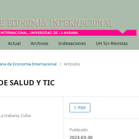
Actual
Archivos
Indexaciones
UH Sci-Revistas
bana de Economía Internacional
/
Artículos
DE SALUD Y TIC
PDF
 La Habana, Cuba.
Publicado
2023-03-30