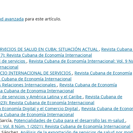
tud avanzada
para este artículo.
RVICIOS DE SALUD EN CUBA: SITUACIÓN ACTUAL
,
Revista Cubana
17): Revista Cubana de Economía Internacional
 de servicios
,
Revista Cubana de Economía Internacional: Vol. 9 
rnacional
CIO INTERNACIONAL DE SERVICIOS
,
Revista Cubana de Economía
sta Cubana de Economía Internacional
s Relaciones Internacionales
,
Revista Cubana de Economía
ista Cubana de Economia Internacional
 de servicios y América Latina y el Caribe
,
Revista Cubana de
023): Revista Cubana de Economía Internacional
 Economía Digital y el Comercio Digital
,
Revista Cubana de Econo
ista Cubana de Economía Internacional
García,
Potencialidades de Cuba para el desarrollo las m-salud
,
 Vol. 8 Núm. 1 (2021): Revista Cubana de Economía Internacional
es Sánchez,
Análisis de la exportación de servicios de salud por mo