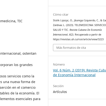
Cómo citar
lemedicina, TIC
Stolik Lipszyc, O., Jáuregui Izquierdo, C., & G
Zaldivar, L. (2023). TELEMEDICINA: SERVICI
SALUD Y TIC.
Revista Cubana De Economía
Internacional
,
6
(2). Recuperado a partir de
https://revistas.uh.cu/rcei/article/view/3223
Más formatos de cita
internacional, ostentan
Número
corporan los grandes
Vol. 6 Núm. 2 (2019): Revista Cu
de Economía Internacional
osos servicios como la
 es una nueva forma de
Sección
serción en el comercio
Artículos
tables de la economía. El
elementos esenciales para