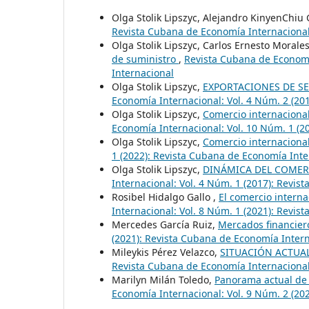
Olga Stolik Lipszyc, Alejandro KinyenChiu 
Revista Cubana de Economía Internacional:
Olga Stolik Lipszyc, Carlos Ernesto Moral
de suministro
,
Revista Cubana de Economí
Internacional
Olga Stolik Lipszyc,
EXPORTACIONES DE SE
Economía Internacional: Vol. 4 Núm. 2 (20
Olga Stolik Lipszyc,
Comercio internacional
Economía Internacional: Vol. 10 Núm. 1 (2
Olga Stolik Lipszyc,
Comercio internacional
1 (2022): Revista Cubana de Economía Inte
Olga Stolik Lipszyc,
DINÁMICA DEL COMER
Internacional: Vol. 4 Núm. 1 (2017): Revi
Rosibel Hidalgo Gallo ,
El comercio intern
Internacional: Vol. 8 Núm. 1 (2021): Revi
Mercedes García Ruiz,
Mercados financier
(2021): Revista Cubana de Economía Inter
Mileykis Pérez Velazco,
SITUACIÓN ACTUA
Revista Cubana de Economía Internacional:
Marilyn Milán Toledo,
Panorama actual de l
Economía Internacional: Vol. 9 Núm. 2 (20