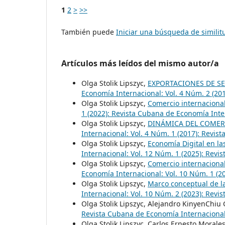
1
2
>
>>
También puede
Iniciar una búsqueda de simili
Artículos más leídos del mismo autor/a
Olga Stolik Lipszyc,
EXPORTACIONES DE SE
Economía Internacional: Vol. 4 Núm. 2 (20
Olga Stolik Lipszyc,
Comercio internacional
1 (2022): Revista Cubana de Economía Inte
Olga Stolik Lipszyc,
DINÁMICA DEL COMER
Internacional: Vol. 4 Núm. 1 (2017): Revi
Olga Stolik Lipszyc,
Economía Digital en la
Internacional: Vol. 12 Núm. 1 (2025): Rev
Olga Stolik Lipszyc,
Comercio internacional
Economía Internacional: Vol. 10 Núm. 1 (2
Olga Stolik Lipszyc,
Marco conceptual de la
Internacional: Vol. 10 Núm. 2 (2023): Rev
Olga Stolik Lipszyc, Alejandro KinyenChiu 
Revista Cubana de Economía Internacional:
Olga Stolik Lipszyc, Carlos Ernesto Moral