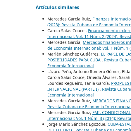
Artículos similares
Mercedes García Ruiz,
Finanzas internaci
(2023): Revista Cubana de Economía Inter
Carola Salas Couce ,
Financiamiento exter
Internacional: Vol. 11 Núm. 2 (2024): Rev
Mercedes García,
Mercados financieros int
de Economía Internacional: Vol. 1 Núm. 1 
Marlén Sánchez Gutiérrez,
EL PAPEL DE L
POSIBILIDADES PARA CUBA
,
Revista Cuban
Economía Internacional
Lázaro Peña, Antonio Romero Gómez, Elda 
Carola Salas Couce, Oneida Álvarez, Sarah
Lourdes Regueiro, Tania García,
PROPUEST
INTERNACIONAL (PARTE I)
,
Revista Cubana
Economía Internacional
Mercedes García Ruiz,
MERCADOS FINANCI
Revista Cubana de Economía Internacional:
Mercedes García Ruiz,
FMI: CONDICIONAL
Internacional: Vol. 1 Núm. 3 (2014): Revi
Jorge Mario Sánchez Egozcue,
CUBA-ESTAD
DEL FUTURO
,
Revista Cubana de Economía 