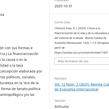
2025-10-31
eza
Cómo citar
Chimuris Sosa, R. J. (2025). Crítica a la
financierización de la vida y de la naturaleza 
del sistema de la deuda .
Revista Cubana De
Economía Internacional
,
12
(2), 1–13. Recupera
ión con sus formas e
partir de
https://revistas.uh.cu/rcei/article/view/11837
ra.) La financiarización
 la causa o es la
Más formatos de cita
idad o la tasa
(concepción elaborada por
os políticos, sociales,
Número
turaleza en la “era de la
Vol. 12 Núm. 2 (2025): Revista C
 forma de tanato-política
de Economía Internacional
 antropofágico y/o las
Sección
Artículos