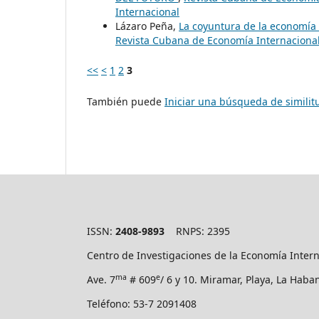
Internacional
Lázaro Peña,
La coyuntura de la economía
Revista Cubana de Economía Internacional:
<<
<
1
2
3
También puede
Iniciar una búsqueda de simili
ISSN:
2408-9893
RNPS: 2395
Centro de Investigaciones de la Economía Inter
ma
e
Ave. 7
# 609
/ 6 y 10. Miramar, Playa, La Hab
Teléfono: 53-7 2091408