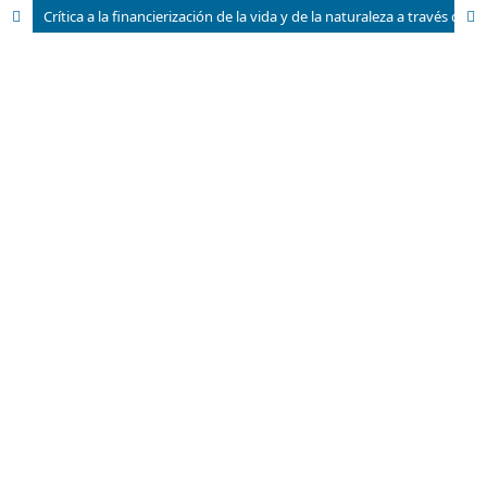
Crítica a la financierización de la vida y de la naturaleza a través del sistema de la deuda