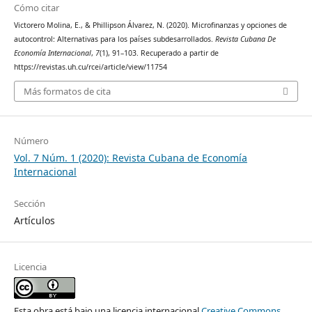
Cómo citar
Victorero Molina, E., & Phillipson Álvarez, N. (2020). Microfinanzas y opciones de
autocontrol: Alternativas para los países subdesarrollados.
Revista Cubana De
Economía Internacional
,
7
(1), 91–103. Recuperado a partir de
https://revistas.uh.cu/rcei/article/view/11754
Más formatos de cita
Número
Vol. 7 Núm. 1 (2020): Revista Cubana de Economía
Internacional
Sección
Artículos
Licencia
Esta obra está bajo una licencia internacional
Creative Commons