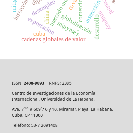
inserción externa
mercado mundial
asia central
desempleo
insercción
comercio
uruguay
china
globalización
desarrollo
exportación
mipyme ́s
cuba
cadenas globales de valor
ISSN:
2408-9893
RNPS: 2395
Centro de Investigaciones de la Economía
Internacional. Universidad de La Habana.
ma
e
Ave. 7
# 609
/ 6 y 10. Miramar, Playa, La Habana,
Cuba. CP 11300
Teléfono: 53-7 2091408