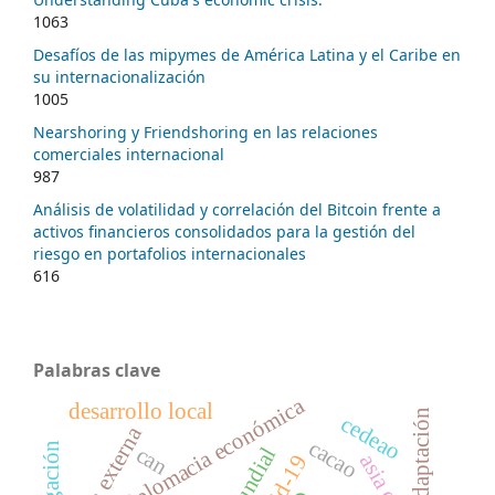
1063
Desafíos de las mipymes de América Latina y el Caribe en
su internacionalización
1005
Nearshoring y Friendshoring en las relaciones
comerciales internacional
987
Análisis de volatilidad y correlación del Bitcoin frente a
activos financieros consolidados para la gestión del
riesgo en portafolios internacionales
616
Palabras clave
diplomacia económica
desarrollo local
adaptación
cedeao
cacao
mitigación
can
covid-19