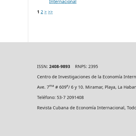
Internacional
1
2
>
>>
ISSN:
2408-9893
RNPS: 2395
Centro de Investigaciones de la Economía Inter
ma
e
Ave. 7
# 609
/ 6 y 10. Miramar, Playa, La Hab
Teléfono: 53-7 2091408
Revista Cubana de Economía Internacional, Tod