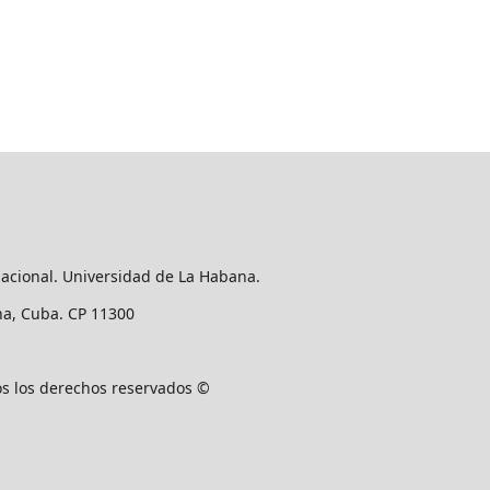
nacional. Universidad de La Habana.
ana, Cuba. CP 11300
os los derechos reservados ©