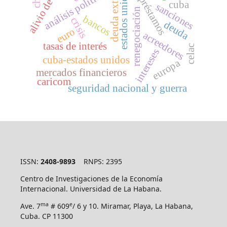
alivio de deuda
deuda externa
estados unidos
análisis político
préstamos
cuba
sanciones
renegociación
bancos
crisis
deuda
euro
acreedores
tasas de interés
celac
intereses
cuba-estados unidos
europa
mercados financieros
caricom
seguridad nacional y guerra
ISSN:
2408-9893
RNPS: 2395
Centro de Investigaciones de la Economía
Internacional. Universidad de La Habana.
ma
e
Ave. 7
# 609
/ 6 y 10. Miramar, Playa, La Habana,
Cuba. CP 11300