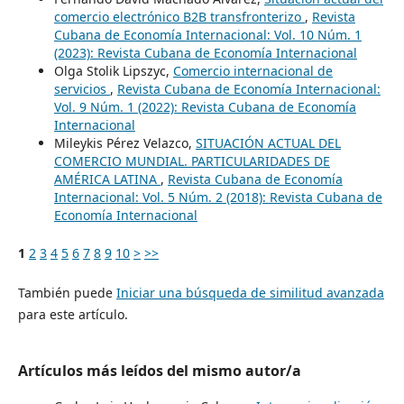
comercio electrónico B2B transfronterizo
,
Revista
Cubana de Economía Internacional: Vol. 10 Núm. 1
(2023): Revista Cubana de Economía Internacional
Olga Stolik Lipszyc,
Comercio internacional de
servicios
,
Revista Cubana de Economía Internacional:
Vol. 9 Núm. 1 (2022): Revista Cubana de Economía
Internacional
Mileykis Pérez Velazco,
SITUACIÓN ACTUAL DEL
COMERCIO MUNDIAL. PARTICULARIDADES DE
AMÉRICA LATINA
,
Revista Cubana de Economía
Internacional: Vol. 5 Núm. 2 (2018): Revista Cubana de
Economía Internacional
1
2
3
4
5
6
7
8
9
10
>
>>
También puede
Iniciar una búsqueda de similitud avanzada
para este artículo.
Artículos más leídos del mismo autor/a