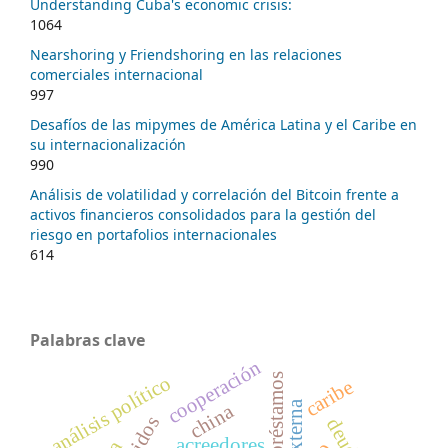
Understanding Cuba's economic crisis:
1064
Nearshoring y Friendshoring en las relaciones
comerciales internacional
997
Desafíos de las mipymes de América Latina y el Caribe en
su internacionalización
990
Análisis de volatilidad y correlación del Bitcoin frente a
activos financieros consolidados para la gestión del
riesgo en portafolios internacionales
614
Palabras clave
cooperación
préstamos
análisis político
caribe
china
deuda
acreedores