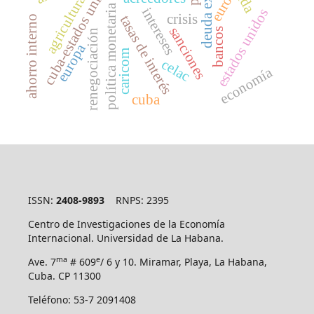
deuda externa
cuba-estados unidos
agricultura
euro
política monetaria
intereses
estados unidos
crisis
tasas de interés
ahorro interno
sanciones
bancos
renegociación
europa
caricom
celac
economía
cuba
ISSN:
2408-9893
RNPS: 2395
Centro de Investigaciones de la Economía
Internacional. Universidad de La Habana.
ma
e
Ave. 7
# 609
/ 6 y 10. Miramar, Playa, La Habana,
Cuba. CP 11300
Teléfono: 53-7 2091408