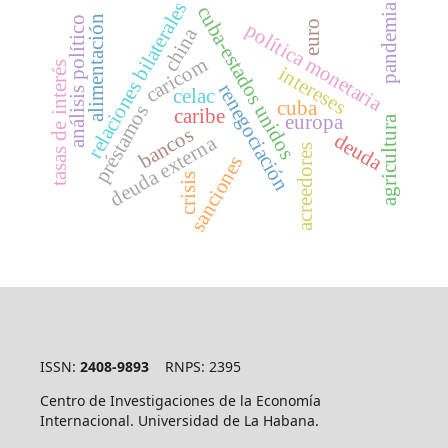
relaciones bilaterales
pandemia
cuba-estados unidos
alimentación
análisis político
política monetaria
euro
china
caricom
tasas de interés
intereses
renegociación
celac
cuba
préstamos
caribe
europa
agricultura
bancos
deuda
deuda externa
acreedores
sanciones
crisis
ISSN:
2408-9893
RNPS: 2395
Centro de Investigaciones de la Economía
Internacional. Universidad de La Habana.