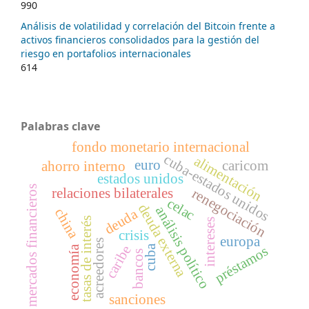
990
Análisis de volatilidad y correlación del Bitcoin frente a
activos financieros consolidados para la gestión del
riesgo en portafolios internacionales
614
Palabras clave
fondo monetario internacional
cuba-estados unidos
alimentación
euro
caricom
ahorro interno
estados unidos
mercados financieros
renegociación
relaciones bilaterales
celac
deuda externa
análisis político
china
deuda
tasas de interés
intereses
crisis
europa
acreedores
cuba
caribe
préstamos
economía
bancos
sanciones