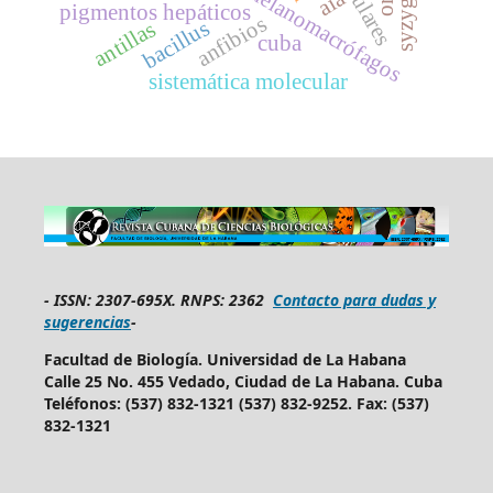
centros de melanomacrófagos
aia
pigmentos hepáticos
anfibios
bacillus
antillas
cuba
sistemática molecular
-
ISSN: 2307-695X.
RNPS: 2362
Contacto para dudas y
sugerencias
-
Facultad de Biología. Universidad de La Habana
Calle 25 No. 455 Vedado, Ciudad de La Habana. Cuba
Teléfonos: (537) 832-1321 (537) 832-9252. Fax: (537)
832-1321