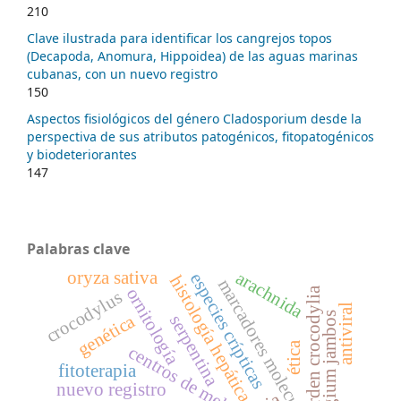
210
Clave ilustrada para identificar los cangrejos topos
(Decapoda, Anomura, Hippoidea) de las aguas marinas
cubanas, con un nuevo registro
150
Aspectos fisiológicos del género Cladosporium desde la
perspectiva de sus atributos patogénicos, fitopatogénicos
y biodeteriorantes
147
Palabras clave
oryza sativa
arachnida
especies crípticas
histología hepática
marcadores moleculares
ornitología
orden crocodylia
crocodylus
antiviral
syzygium jambos
genética
serpentina
ética
fitoterapia
nuevo registro