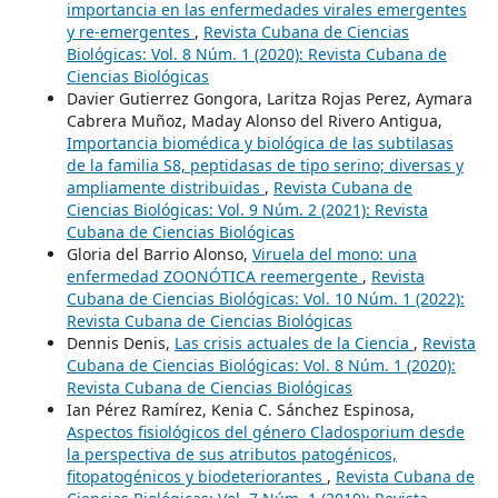
importancia en las enfermedades virales emergentes
y re-emergentes
,
Revista Cubana de Ciencias
Biológicas: Vol. 8 Núm. 1 (2020): Revista Cubana de
Ciencias Biológicas
Davier Gutierrez Gongora, Laritza Rojas Perez, Aymara
Cabrera Muñoz, Maday Alonso del Rivero Antigua,
Importancia biomédica y biológica de las subtilasas
de la familia S8, peptidasas de tipo serino; diversas y
ampliamente distribuidas
,
Revista Cubana de
Ciencias Biológicas: Vol. 9 Núm. 2 (2021): Revista
Cubana de Ciencias Biológicas
Gloria del Barrio Alonso,
Viruela del mono: una
enfermedad ZOONÓTICA reemergente
,
Revista
Cubana de Ciencias Biológicas: Vol. 10 Núm. 1 (2022):
Revista Cubana de Ciencias Biológicas
Dennis Denis,
Las crisis actuales de la Ciencia
,
Revista
Cubana de Ciencias Biológicas: Vol. 8 Núm. 1 (2020):
Revista Cubana de Ciencias Biológicas
Ian Pérez Ramírez, Kenia C. Sánchez Espinosa,
Aspectos fisiológicos del género Cladosporium desde
la perspectiva de sus atributos patogénicos,
fitopatogénicos y biodeteriorantes
,
Revista Cubana de