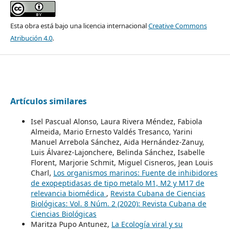
Esta obra está bajo una licencia internacional
Creative Commons
Atribución 4.0
.
Artículos similares
Isel Pascual Alonso, Laura Rivera Méndez, Fabiola
Almeida, Mario Ernesto Valdés Tresanco, Yarini
Manuel Arrebola Sánchez, Aida Hernández-Zanuy,
Luis Álvarez-Lajonchere, Belinda Sánchez, Isabelle
Florent, Marjorie Schmit, Miguel Cisneros, Jean Louis
Charl,
Los organismos marinos: Fuente de inhibidores
de exopeptidasas de tipo metalo M1, M2 y M17 de
relevancia biomédica
,
Revista Cubana de Ciencias
Biológicas: Vol. 8 Núm. 2 (2020): Revista Cubana de
Ciencias Biológicas
Maritza Pupo Antunez,
La Ecología viral y su