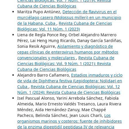
Ciencias Biológicas: Vol. 7 Núm. 1 (2019): Revista
Cubana de Ciencias Biológicas
Maritza Pupo Antúnez,
Detección de flavivirus en el
murciélago casero (Molossus milleri) en un municipio
de la Habana, Cuba
,
Revista Cubana de Ciencias
Biológicas: Vol. 11 Núm. 1 (2023)
Liena de Regla Ponce Rey, Orbel Alejandro Marrero
Pérez, Lai Heng Hung Ricardo, Danay García Sardiñas,
Sonia Resik Aguirre,
Aislamiento y diagnóstico de
cepas clínicas de enterovirus humanos por métodos
convencionales y moleculares
,
Revista Cubana de
Ciencias Biológicas: Vol. 9 Núm. 1 (2021): Revista
Cubana de Ciencias Biológicas
Alejandro Barro Cañamero,
Estadios inmaduros y ciclo
de vida de Diphthera festiva (Lepidoptera: Nolidae) en
Cuba
,
Revista Cubana de Ciencias Biológicas: Vol. 12
Núm. 1 (2024): Revista Cubana de Ciencias Biológicas
Isel Pascual Alonso, Yarini Arrebola Sánchez, Fabiola
Almeida, Mario Ernesto Valdés Tresanco, Laura Rivera
Méndez, Aida Hernández-Zanuy, Mae Chappé
Pacheco, Belinda Sánchez, Jean Louis Charli,
Los
organismos marinos y costeros: fuente de inhibidores
de la enzima dipeptidil peptidasa IV de relevancia