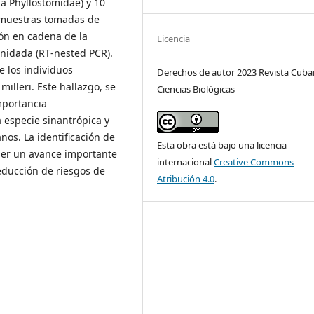
ia Phyllostomidae) y 10
s muestras tomadas de
ión en cadena de la
Licencia
anidada (RT‐nested PCR).
e los individuos
Derechos de autor 2023 Revista Cuba
illeri. Este hallazgo, se
Ciencias Biológicas
mportancia
 especie sinantrópica y
nos. La identificación de
Esta obra está bajo una licencia
 ser un avance importante
internacional
Creative Commons
reducción de riesgos de
Atribución 4.0
.