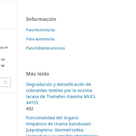
Información
Para lectores/as
Para autores/as
Para bibliotecarios/as
rus en
a De
r de
Más leído
Degradación y detoxificación de
colorantes textiles por la enzima
lacasa de Trametes maxima MUCL
44155
432
Funcionalidad del órgano
timpánico de Urania boisduvalii
(Lepidoptera: Geometroidea:
Uraniidae) y su posible importancia