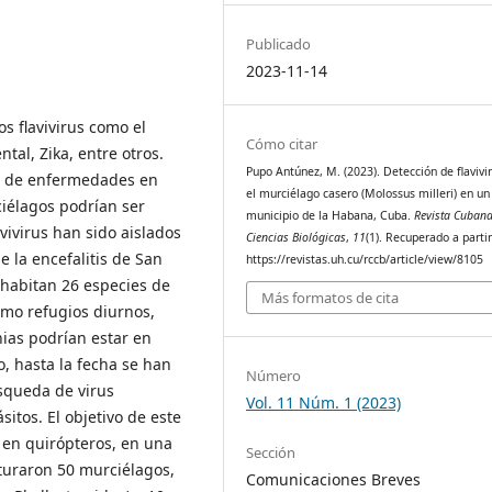
Publicado
2023-11-14
s flavivirus como el
Cómo citar
ntal, Zika, entre otros.
Pupo Antúnez, M. (2023). Detección de flavivi
tes de enfermedades en
el murciélago casero (Molossus milleri) en un
ciélagos podrían ser
municipio de la Habana, Cuba.
Revista Cuban
avivirus han sido aislados
Ciencias Biológicas
,
11
(1). Recuperado a parti
e la encefalitis de San
https://revistas.uh.cu/rccb/article/view/8105
a habitan 26 especies de
Más formatos de cita
omo refugios diurnos,
nias podrían estar en
, hasta la fecha se han
Número
squeda de virus
Vol. 11 Núm. 1 (2023)
itos. El objetivo de este
s en quirópteros, en una
Sección
turaron 50 murciélagos,
Comunicaciones Breves