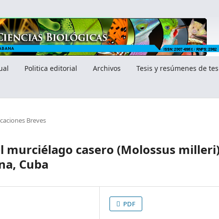
ual
Politica editorial
Archivos
Tesis y resúmenes de tes
aciones Breves
el murciélago casero (Molossus milleri
na, Cuba
PDF