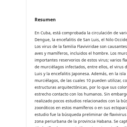
Resumen
En Cuba, está comprobada la circulación de vario
Dengue, la encefalitis de San Luis, el Nilo Occide
Los virus de la familia Flaviviridae son causan
aves y mamíferos, incluidos el hombre. Los mur
importantes reservorios de estos virus; varios fl
de murciélagos infectados, entre ellos, el virus d
Luis y la encefalitis Japonesa. Además, en la isl
murciélagos, de las cuales 10 pueden utilizar, c
estructuras arquitectónicas, por lo que sus colo
estrecho contacto con los humanos. Sin embargo
realizado pocos estudios relacionados con la bú
zoonóticos en estos mamíferos o en sus ectoparás
estudio fue la búsqueda preliminar de flaviviru
zona periurbana de la provincia Habana. Se cap