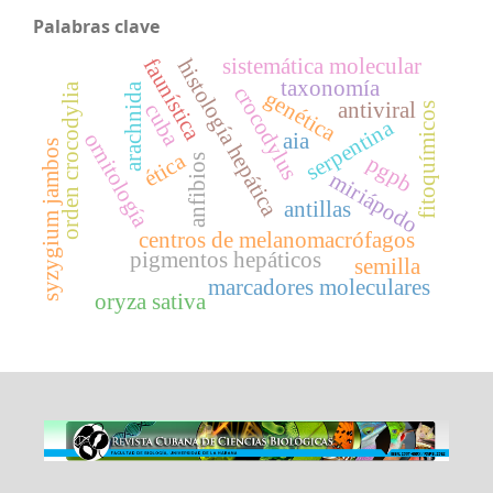
Palabras clave
faunística
sistemática molecular
histología hepática
taxonomía
arachnida
orden crocodylia
crocodylus
genética
antiviral
cuba
fitoquímicos
serpentina
aia
ornitología
syzygium jambos
ética
anfibios
pgpb
miriápodo
antillas
centros de melanomacrófagos
pigmentos hepáticos
semilla
marcadores moleculares
oryza sativa