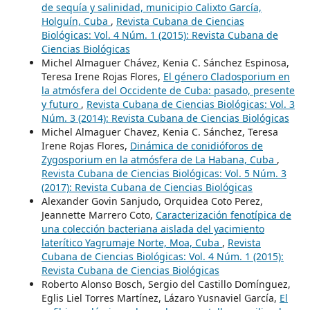
de sequía y salinidad, municipio Calixto García,
Holguín, Cuba
,
Revista Cubana de Ciencias
Biológicas: Vol. 4 Núm. 1 (2015): Revista Cubana de
Ciencias Biológicas
Michel Almaguer Chávez, Kenia C. Sánchez Espinosa,
Teresa Irene Rojas Flores,
El género Cladosporium en
la atmósfera del Occidente de Cuba: pasado, presente
y futuro
,
Revista Cubana de Ciencias Biológicas: Vol. 3
Núm. 3 (2014): Revista Cubana de Ciencias Biológicas
Michel Almaguer Chavez, Kenia C. Sánchez, Teresa
Irene Rojas Flores,
Dinámica de conidióforos de
Zygosporium en la atmósfera de La Habana, Cuba
,
Revista Cubana de Ciencias Biológicas: Vol. 5 Núm. 3
(2017): Revista Cubana de Ciencias Biológicas
Alexander Govin Sanjudo, Orquidea Coto Perez,
Jeannette Marrero Coto,
Caracterización fenotípica de
una colección bacteriana aislada del yacimiento
laterítico Yagrumaje Norte, Moa, Cuba
,
Revista
Cubana de Ciencias Biológicas: Vol. 4 Núm. 1 (2015):
Revista Cubana de Ciencias Biológicas
Roberto Alonso Bosch, Sergio del Castillo Domínguez,
Eglis Liel Torres Martínez, Lázaro Yusnaviel García,
El