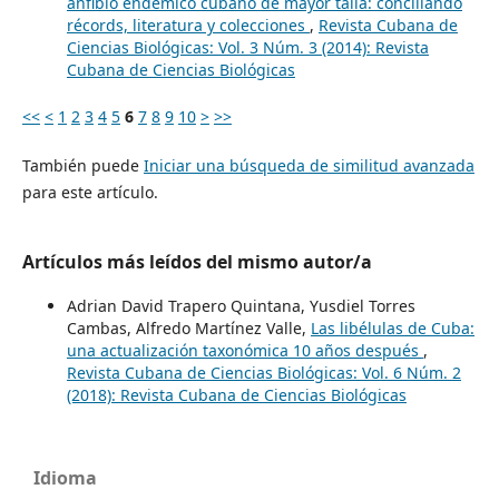
anfibio endémico cubano de mayor talla: conciliando
récords, literatura y colecciones
,
Revista Cubana de
Ciencias Biológicas: Vol. 3 Núm. 3 (2014): Revista
Cubana de Ciencias Biológicas
<<
<
1
2
3
4
5
6
7
8
9
10
>
>>
También puede
Iniciar una búsqueda de similitud avanzada
para este artículo.
Artículos más leídos del mismo autor/a
Adrian David Trapero Quintana, Yusdiel Torres
Cambas, Alfredo Martínez Valle,
Las libélulas de Cuba:
una actualización taxonómica 10 años después
,
Revista Cubana de Ciencias Biológicas: Vol. 6 Núm. 2
(2018): Revista Cubana de Ciencias Biológicas
Idioma