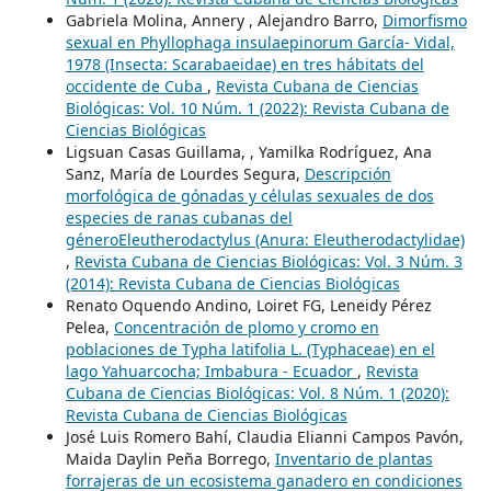
Gabriela Molina, Annery , Alejandro Barro,
Dimorfismo
sexual en Phyllophaga insulaepinorum García- Vidal,
1978 (Insecta: Scarabaeidae) en tres hábitats del
occidente de Cuba
,
Revista Cubana de Ciencias
Biológicas: Vol. 10 Núm. 1 (2022): Revista Cubana de
Ciencias Biológicas
Ligsuan Casas Guillama, , Yamilka Rodríguez, Ana
Sanz, María de Lourdes Segura,
Descripción
morfológica de gónadas y células sexuales de dos
especies de ranas cubanas del
géneroEleutherodactylus (Anura: Eleutherodactylidae)
,
Revista Cubana de Ciencias Biológicas: Vol. 3 Núm. 3
(2014): Revista Cubana de Ciencias Biológicas
Renato Oquendo Andino, Loiret FG, Leneidy Pérez
Pelea,
Concentración de plomo y cromo en
poblaciones de Typha latifolia L. (Typhaceae) en el
lago Yahuarcocha; Imbabura - Ecuador
,
Revista
Cubana de Ciencias Biológicas: Vol. 8 Núm. 1 (2020):
Revista Cubana de Ciencias Biológicas
José Luis Romero Bahí, Claudia Elianni Campos Pavón,
Maida Daylin Peña Borrego,
Inventario de plantas
forrajeras de un ecosistema ganadero en condiciones