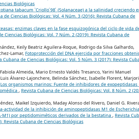
encias Biológicas
otiana tabacum `Criollo ́98 ́ (Solanaceae) a la salinidad creciendo 
a de Ciencias Biológicas: Vol. 4 Núm. 3 (2016): Revista Cubana de
teasas: enzimas claves en la fase esquizogónica del ciclo de vida d
e Ciencias Biológicas: Vol. 7 Núm. 2 (2019): Revista Cubana de
nández, Keily Beatriz Aguilera-Roque, Rodrigo da Silva Galhardo,
nchez-Lamar,
Fotoprotección del DNA ejercida por fracciones obteni
a Cubana de Ciencias Biológicas: Vol. 5 Núm. 3 (2017): Revista Cub
 Fabiola Almeida, Mario Ernesto Valdés Tresanco, Yarini Manuel
uis Álvarez-Lajonchere, Belinda Sánchez, Isabelle Florent, Marjor
,
Los organismos marinos: Fuente de inhibidores de exopeptidasas
biomédica
,
Revista Cubana de Ciencias Biológicas: Vol. 8 Núm. 2 (20
ndez, Maikel Izquierdo, Maday Alonso del Rivero, Daniel G. River
ra-actividad de la inhibición de aminopeptidasas M1 de Escherichi
A-M1) por peptidomiméticos derivados de la bestatina
,
Revista Cu
9): Revista Cubana de Ciencias Biológicas