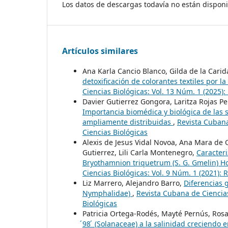
Los datos de descargas todavía no están disponi
Artículos similares
Ana Karla Cancio Blanco, Gilda de la Cari
detoxificación de colorantes textiles po
Ciencias Biológicas: Vol. 13 Núm. 1 (2025)
Davier Gutierrez Gongora, Laritza Rojas 
Importancia biomédica y biológica de las su
ampliamente distribuidas
,
Revista Cubana
Ciencias Biológicas
Alexis de Jesus Vidal Novoa, Ana Mara de O
Gutierrez, Lili Carla Montenegro,
Caracteri
Bryothamnion triquetrum (S. G. Gmelin) H
Ciencias Biológicas: Vol. 9 Núm. 1 (2021):
Liz Marrero, Alejandro Barro,
Diferencias 
Nymphalidae)
,
Revista Cubana de Ciencias
Biológicas
Patricia Ortega-Rodés, Mayté Pernús, Ros
́98 ́ (Solanaceae) a la salinidad creciend