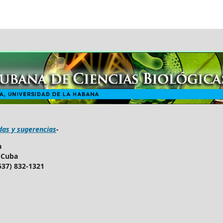
das y sugerencias
-
a
. Cuba
(537) 832-1321