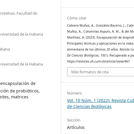
oteínas. Facultad de
Cómo citar
Cabrera Muñoz, A., González-Bacerio, J., Cabr
Muñoz, A., Colominas Aspuro, A. M., & del M
Universidad de la Habana
Martínez, A. (2023). Encapsulación de bioprod
Principales técnicas y aplicaciones en la indus
Habana
alimentaria de los últimos 20 años.
Revista C
De Ciencias Biológicas
,
10
(1). Recuperado a pa
https://revistas.uh.cu/rccb/article/view/467
Universidad de la Habana
Más formatos de cita
 encapsulación de
ción de probióticos,
Número
ites, matrices
Vol. 10 Núm. 1 (2022): Revista C
de Ciencias Biológicas
Sección
Artículos