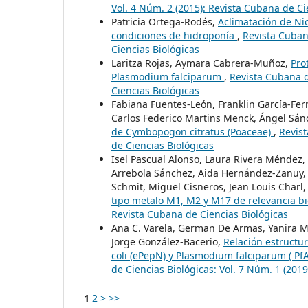
Vol. 4 Núm. 2 (2015): Revista Cubana de Ci
Patricia Ortega-Rodés,
Aclimatación de Nic
condiciones de hidroponía
,
Revista Cuban
Ciencias Biológicas
Laritza Rojas, Aymara Cabrera-Muñoz,
Pro
Plasmodium falciparum
,
Revista Cubana d
Ciencias Biológicas
Fabiana Fuentes-León, Franklin García-Fer
Carlos Federico Martins Menck, Ángel Sá
de Cymbopogon citratus (Poaceae)
,
Revist
de Ciencias Biológicas
Isel Pascual Alonso, Laura Rivera Méndez,
Arrebola Sánchez, Aida Hernández-Zanuy, L
Schmit, Miguel Cisneros, Jean Louis Charl
tipo metalo M1, M2 y M17 de relevancia 
Revista Cubana de Ciencias Biológicas
Ana C. Varela, German De Armas, Yanira Mé
Jorge González-Bacerio,
Relación estructu
coli (ePepN) y Plasmodium falciparum ( Pf
de Ciencias Biológicas: Vol. 7 Núm. 1 (201
1
2
>
>>