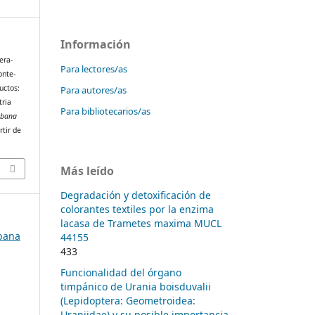
Información
era-
Para lectores/as
onte-
uctos:
Para autores/as
tria
Para bibliotecarios/as
ubana
rtir de
Más leído
Degradación y detoxificación de
colorantes textiles por la enzima
lacasa de Trametes maxima MUCL
ubana
44155
433
Funcionalidad del órgano
timpánico de Urania boisduvalii
(Lepidoptera: Geometroidea:
Uraniidae) y su posible importancia