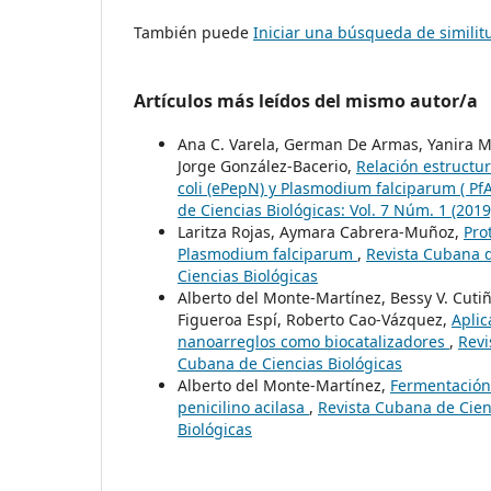
También puede
Iniciar una búsqueda de simili
Artículos más leídos del mismo autor/a
Ana C. Varela, German De Armas, Yanira Mé
Jorge González-Bacerio,
Relación estructu
coli (ePepN) y Plasmodium falciparum ( Pf
de Ciencias Biológicas: Vol. 7 Núm. 1 (201
Laritza Rojas, Aymara Cabrera-Muñoz,
Pro
Plasmodium falciparum
,
Revista Cubana d
Ciencias Biológicas
Alberto del Monte-Martínez, Bessy V. Cutiñ
Figueroa Espí, Roberto Cao-Vázquez,
Aplic
nanoarreglos como biocatalizadores
,
Revi
Cubana de Ciencias Biológicas
Alberto del Monte-Martínez,
Fermentación 
penicilino acilasa
,
Revista Cubana de Cienc
Biológicas