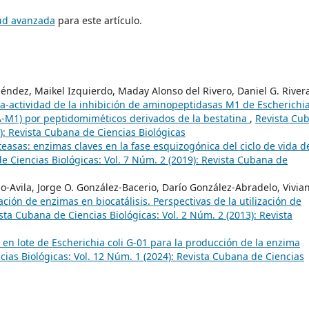
tud avanzada
para este artículo.
ndez, Maikel Izquierdo, Maday Alonso del Rivero, Daniel G. River
ra-actividad de la inhibición de aminopeptidasas M1 de Escherichi
A-M1) por peptidomiméticos derivados de la bestatina
,
Revista Cu
9): Revista Cubana de Ciencias Biológicas
teasas: enzimas claves en la fase esquizogónica del ciclo de vida d
e Ciencias Biológicas: Vol. 7 Núm. 2 (2019): Revista Cubana de
o-Avila, Jorge O. González-Bacerio, Darío González-Abradelo, Vivia
ación de enzimas en biocatálisis. Perspectivas de la utilización de
sta Cubana de Ciencias Biológicas: Vol. 2 Núm. 2 (2013): Revista
en lote de Escherichia coli G-01 para la producción de la enzima
ias Biológicas: Vol. 12 Núm. 1 (2024): Revista Cubana de Ciencias