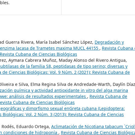
bles.
dad Guerra Rivera, María Isabel Sánchez López,
Degradación y
r la enzima lacasa de Trametes maxima MUCL 44155
,
Revista Cubana
: Revista Cubana de Ciencias Biológicas
Perez, Aymara Cabrera Muñoz, Maday Alonso del Rivero Antigua,
btilasas de la familia S8, peptidasas de tipo serino; diversas y
 de Ciencias Biológicas: Vol. 9 Núm. 2 (2021): Revista Cubana de
liveira e Silva, Elma Regina Silva de Andredade-Warth, Daylín Día
zación química y actividad antioxidante in vitro del alga marina
owe: análisis de resultados experimentales
,
Revista Cubana de
 Revista Cubana de Ciencias Biológicas
geográficas y dimorfismo sexual enGreta cubana (Lepidoptera:
 Biológicas: Vol. 2 Núm. 3 (2013): Revista Cubana de Ciencias
a Rodés, Eduardo Ortega,
Aclimatación de Nicotiana tabacum `Criol
o en condiciones de hidroponía
,
Revista Cubana de Ciencias Biológic