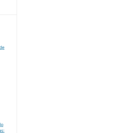
 de
z
lo
as: