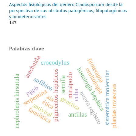
Aspectos fisiológicos del género Cladosporium desde la
perspectiva de sus atributos patogénicos, fitopatogénicos
y biodeteriorantes
147
Palabras clave
arachnida
fitoterapia
crocodylus
ornitología
histología hepática
pigmentos hepáticos
sistemática molecular
miriápodo
nephrolepis hirsutula
semilla
anfibios
plantas invasoras
pgpb
serpentina
cuba
nuevo registro
aia
genética
ética
antiviral
faunística
antillas