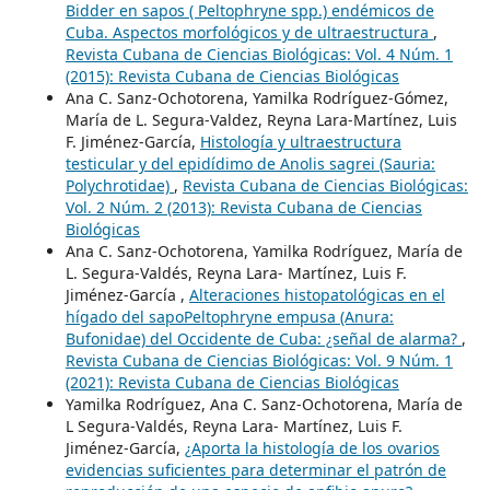
Bidder en sapos ( Peltophryne spp.) endémicos de
Cuba. Aspectos morfológicos y de ultraestructura
,
Revista Cubana de Ciencias Biológicas: Vol. 4 Núm. 1
(2015): Revista Cubana de Ciencias Biológicas
Ana C. Sanz-Ochotorena, Yamilka Rodríguez-Gómez,
María de L. Segura-Valdez, Reyna Lara-Martínez, Luis
F. Jiménez-García,
Histología y ultraestructura
testicular y del epidídimo de Anolis sagrei (Sauria:
Polychrotidae)
,
Revista Cubana de Ciencias Biológicas:
Vol. 2 Núm. 2 (2013): Revista Cubana de Ciencias
Biológicas
Ana C. Sanz-Ochotorena, Yamilka Rodríguez, María de
L. Segura-Valdés, Reyna Lara- Martínez, Luis F.
Jiménez-García ,
Alteraciones histopatológicas en el
hígado del sapoPeltophryne empusa (Anura:
Bufonidae) del Occidente de Cuba: ¿señal de alarma?
,
Revista Cubana de Ciencias Biológicas: Vol. 9 Núm. 1
(2021): Revista Cubana de Ciencias Biológicas
Yamilka Rodríguez, Ana C. Sanz-Ochotorena, María de
L Segura-Valdés, Reyna Lara- Martínez, Luis F.
Jiménez-García,
¿Aporta la histología de los ovarios
evidencias suficientes para determinar el patrón de