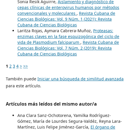
Sonia Resik Aguirre,
Aislamiento y diagnóstico de
cepas clínicas de enterovirus humanos por métodos
convencionales y moleculares
,
Revista Cubana de
Ciencias Biológicas: Vol. 9 Núm. 1 (2021): Revista
Cubana de Ciencias Biológicas
Laritza Rojas, Aymara Cabrera-Muñoz,
Proteasas:
enzimas claves en la fase esquizogónica del ciclo de
vida de Plasmodium falciparum
,
Revista Cubana de
Ciencias Biológicas: Vol. 7 Núm. 2 (2019): Revista
Cubana de Ciencias Biológicas
1
2
3
4
>
>>
También puede
Iniciar una búsqueda de similitud avanzada
para este artículo.
Artículos más leídos del mismo autor/a
Ana Clara Sanz-Ochotorena, Yamilka Rodríguez-
Gómez, María de Lourdes Segura-Valdéz, Reyna Lara-
Martínez, Luis Felipe Jiménez-García,
El órgano de