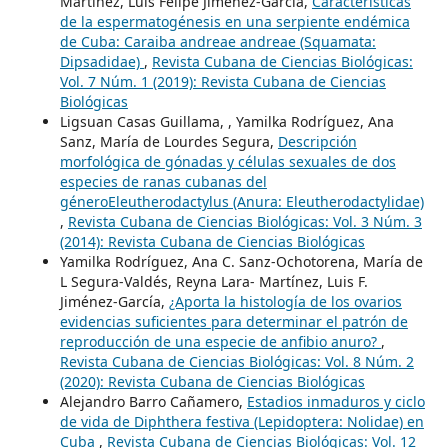
Martínez, Luis Felipe Jiménez-García,
Características
de la espermatogénesis en una serpiente endémica
de Cuba: Caraiba andreae andreae (Squamata:
Dipsadidae)
,
Revista Cubana de Ciencias Biológicas:
Vol. 7 Núm. 1 (2019): Revista Cubana de Ciencias
Biológicas
Ligsuan Casas Guillama, , Yamilka Rodríguez, Ana
Sanz, María de Lourdes Segura,
Descripción
morfológica de gónadas y células sexuales de dos
especies de ranas cubanas del
géneroEleutherodactylus (Anura: Eleutherodactylidae)
,
Revista Cubana de Ciencias Biológicas: Vol. 3 Núm. 3
(2014): Revista Cubana de Ciencias Biológicas
Yamilka Rodríguez, Ana C. Sanz-Ochotorena, María de
L Segura-Valdés, Reyna Lara- Martínez, Luis F.
Jiménez-García,
¿Aporta la histología de los ovarios
evidencias suficientes para determinar el patrón de
reproducción de una especie de anfibio anuro?
,
Revista Cubana de Ciencias Biológicas: Vol. 8 Núm. 2
(2020): Revista Cubana de Ciencias Biológicas
Alejandro Barro Cañamero,
Estadios inmaduros y ciclo
de vida de Diphthera festiva (Lepidoptera: Nolidae) en
Cuba
,
Revista Cubana de Ciencias Biológicas: Vol. 12