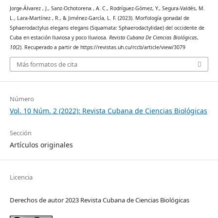
Jorge-Álvarez , J., Sanz-Ochotorena , A. C., Rodríguez-Gómez, Y., Segura-Valdés, M.
L., Lara-Martínez , R., & Jiménez-García, L. F. (2023). Morfología gonadal de
Sphaerodactylus elegans elegans (Squamata: Sphaerodactylidae) del occidente de
Cuba en estación lluviosa y poco lluviosa.
Revista Cubana De Ciencias Biológicas
,
10
(2). Recuperado a partir de https://revistas.uh.cu/rccb/article/view/3079
Más formatos de cita
Número
Vol. 10 Núm. 2 (2022): Revista Cubana de Ciencias Biológicas
Sección
Artículos originales
Licencia
Derechos de autor 2023 Revista Cubana de Ciencias Biológicas