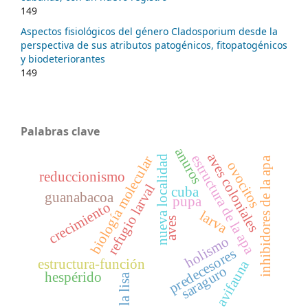
149
Aspectos fisiológicos del género Cladosporium desde la
perspectiva de sus atributos patogénicos, fitopatogénicos
y biodeteriorantes
149
Palabras clave
anuros
aves coloniales
estructura de la apa
nueva localidad
biología molecular
inhibidores de la apa
ovocitos
reduccionismo
refugio larval
cuba
guanabacoa
pupa
crecimiento
larva
aves
holismo
predecesores
estructura-función
avifauna
saraguro
hespérido
la lisa