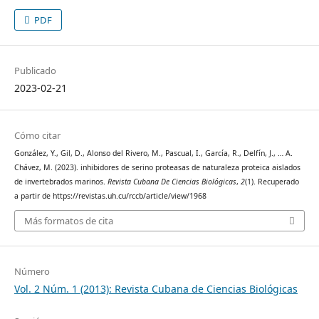
PDF
Publicado
2023-02-21
Cómo citar
González, Y., Gil, D., Alonso del Rivero, M., Pascual, I., García, R., Delfín, J., … A.
Chávez, M. (2023). inhibidores de serino proteasas de naturaleza proteica aislados
de invertebrados marinos.
Revista Cubana De Ciencias Biológicas
,
2
(1). Recuperado
a partir de https://revistas.uh.cu/rccb/article/view/1968
Más formatos de cita
Número
Vol. 2 Núm. 1 (2013): Revista Cubana de Ciencias Biológicas