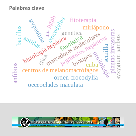
Palabras clave
pgpb
crocodylus
fitoterapia
serpentina
miriápodo
bacillus
plantas invasoras
genética
aia
marcadores moleculares
faunística
pigmentos hepáticos
syzygium jambos
histología hepática
antillas
semilla
ornitología
biotipos
ética
cuba
anfibios
centros de melanomacrófagos
orden crocodylia
oeceoclades maculata