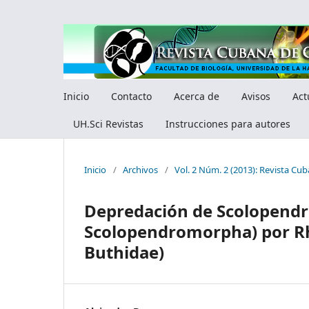
Inicio
Contacto
Acerca de
Avisos
Act
UH.Sci Revistas
Instrucciones para autores
Inicio
/
Archivos
/
Vol. 2 Núm. 2 (2013): Revista Cub
Depredación de Scolopendra
Scolopendromorpha) por Rh
Buthidae)