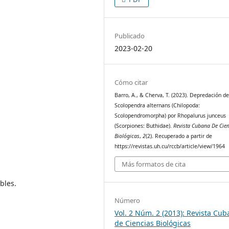
Publicado
2023-02-20
Cómo citar
Barro, A., & Cherva, T. (2023). Depredación d
Scolopendra alternans (Chilopoda:
Scolopendromorpha) por Rhopalurus junceus
(Scorpiones: Buthidae).
Revista Cubana De Cie
Biológicas
,
2
(2). Recuperado a partir de
https://revistas.uh.cu/rccb/article/view/1964
Más formatos de cita
bles.
Número
Vol. 2 Núm. 2 (2013): Revista Cu
de Ciencias Biológicas