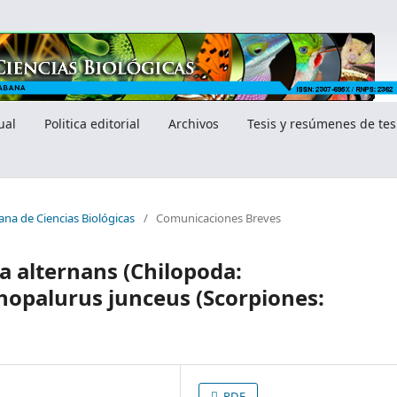
ual
Politica editorial
Archivos
Tesis y resúmenes de tes
ana de Ciencias Biológicas
/
Comunicaciones Breves
 alternans (Chilopoda:
opalurus junceus (Scorpiones:
PDF