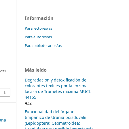
Información
Para lectores/as
Para autores/as
Para bibliotecarios/as
e
Más leído
ncias
Degradación y detoxificación de
colorantes textiles por la enzima
lacasa de Trametes maxima MUCL
44155
432
Funcionalidad del órgano
timpánico de Urania boisduvalii
bana
(Lepidoptera: Geometroidea:
Uraniidae) y su posible importancia