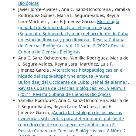
Biológicas
Javier Jorge-Álvarez , Ana C. Sanz-Ochotorena , Yamilka
Rodríguez-Gómez, María L. Segura-Valdés, Reyna
Lara-Martínez , Luis F. Jiménez-García,
Morfología
gonadal de Sphaerodactylus elegans elegans
(Squamata: Sphaerodactylidae) del occidente de Cuba
en estación lluviosa y poco lluviosa
,
Revista Cubana
de Ciencias Biológicas: Vol. 10 Núm. 2 (2022): Revista
Cubana de Ciencias Biológicas
Ana C. Sanz-Ochotorena, Yamilka Rodríguez, María de
L. Segura-Valdés, Reyna Lara- Martínez, Luis F.
Jiménez-García ,
Alteraciones histopatológicas en el
hígado del sapoPeltophryne empusa (Anura:
Bufonidae) del Occidente de Cuba: ¿señal de alarma?
,
Revista Cubana de Ciencias Biológicas: Vol. 9 Núm. 1
(2021): Revista Cubana de Ciencias Biológicas
Yamilka Rodríguez, Ana C. Sanz-Ochotorena, María de
L Segura-Valdés, Reyna Lara- Martínez, Luis F.
Jiménez-García,
¿Aporta la histología de los ovarios
evidencias suficientes para determinar el patrón de
reproducción de una especie de anfibio anuro?
,
Revista Cubana de Ciencias Biológicas: Vol. 8 Núm. 2