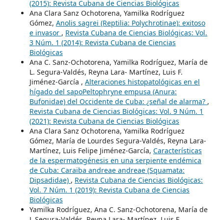
(2015): Revista Cubana de Ciencias Biológicas
Ana Clara Sanz Ochotorena, Yamilka Rodríguez
Gómez,
Anolis sagrei (Reptilia: Polychrotinae): exitoso
e invasor
,
Revista Cubana de Ciencias Biológicas: Vol.
3 Núm. 1 (2014): Revista Cubana de Ciencias
Biológicas
Ana C. Sanz-Ochotorena, Yamilka Rodríguez, María de
L. Segura-Valdés, Reyna Lara- Martínez, Luis F.
Jiménez-García ,
Alteraciones histopatológicas en el
hígado del sapoPeltophryne empusa (Anura:
Bufonidae) del Occidente de Cuba: ¿señal de alarma?
,
Revista Cubana de Ciencias Biológicas: Vol. 9 Núm. 1
(2021): Revista Cubana de Ciencias Biológicas
Ana Clara Sanz Ochotorena, Yamilka Rodríguez
Gómez, María de Lourdes Segura-Valdés, Reyna Lara-
Martínez, Luis Felipe Jiménez-García,
Características
de la espermatogénesis en una serpiente endémica
de Cuba: Caraiba andreae andreae (Squamata:
Dipsadidae)
,
Revista Cubana de Ciencias Biológicas:
Vol. 7 Núm. 1 (2019): Revista Cubana de Ciencias
Biológicas
Yamilka Rodríguez, Ana C. Sanz-Ochotorena, María de
L Segura-Valdés, Reyna Lara- Martínez, Luis F.