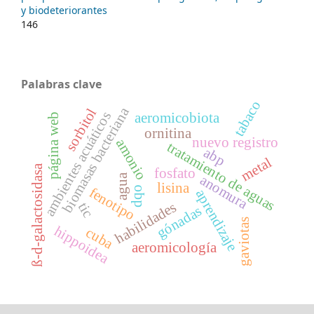
y biodeteriorantes
146
Palabras clave
tabaco
biomasas bacteriana
sorbitol
ambientes acuáticos
aeromicobiota
página web
ornitina
nuevo registro
amonio
tratamiento de aguas
abp
metal
ß-d-galactosidasa
fosfato
agua
anomura
lisina
fenotipo
dqo
aprendizaje
habilidades
tic
gónadas
gaviotas
hippoidea
cuba
aeromicología