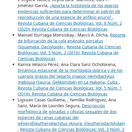
Jiménez-García,
¿Aporta la histología de los ovarios
evidencias suficientes para determinar el patrón de
reproducción de una especie de anfibio anuro?
,
Revista Cubana de Ciencias Biológicas: Vol. 8 Núm. 2
(2020): Revista Cubana de Ciencias Biológicas
Manuel Iturriaga Monsisbay , Marco A. Olcha,
Reporte
de bifurcación de la cola enAnolis porcatus
(Squamata: Dactyloide)
,
Revista Cubana de Ciencias
Biológicas: Vol. 5 Núm. 2 (2016): Revista Cubana de
Ciencias Biológicas
Karina Velazco Pérez, Ana Clara Sanz Ochotorena,
Dinámica estacional de la morfología ovárica y de los
cuerpos grasos del lagarto invasor Hemidactylus
mabouia (Sauria: Gekkonidae) en La Habana, Cuba
,
Revista Cubana de Ciencias Biológicas: Vol. 5 Núm. 1
(2016): Revista Cubana de Ciencias Biológicas
Ligsuan Casas Guillama, , Yamilka Rodríguez, Ana
Sanz, María de Lourdes Segura,
Descripción
morfológica de gónadas y células sexuales de dos
especies de ranas cubanas del
géneroEleutherodactylus (Anura: Eleutherodactylidae)
,
Revista Cubana de Ciencias Biológicas: Vol. 3 Núm. 3