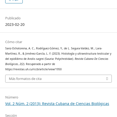
Publicado
2023-02-20
Cómo citar
Sanz-Ochotorena, A. C., Rodríguez-Gómez, Y., de L. Segura-Valdez, M., Lara-
Martínez, R., & Jiménez-García, L. F. (2023). Histología y ultraestructura testicular y
del epidídimo de Anolis sagrei (Sauria: Polychrotidae).
Revista Cubana De Ciencias
Biológicas
,
2
(2). Recuperado a partir de
https://revistas.uh.cu/rccb/article/view/1950
Más formatos de cita
Número
Vol. 2 Núm. 2 (2013): Revista Cubana de Ciencias Biológicas
Sección