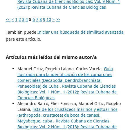
Revista Cubana de Ciencias Biológicas: Vol. 9 Núm. 1
(2021): Revista Cubana de Ciencias Biológicas
<<
<
1
2
3
4
5
6
7
8
9
10
>
>>
También puede
Iniciar una búsqueda de similitud avanzada
para este artículo.
Artículos más leídos del mismo autor/a
Manuel Ortiz, Rogelio Lalana, Carlos Varela,
Guía
ilustrada para la identificación de los camarones
comerciales (Decapoda, Dendrobranchiata,
Penaeoidea) de Cuba
,
Revista Cubana de Ciencias
Biológicas: Vol. 1 Núm. 1 (2012): Revista Cubana de
Ciencias Biológicas
Alejandro Barro, Elier Fonseca, Manuel Ortiz, Rogelio
Lalana,
lista de los crustáceos marinos y estuarinos
(arthropoda, crustacea) de boca de canasí,
Mayabeque, cuba
,
Revista Cubana de Ciencias
Biológicas: Vol. 2 Núm. 1 (2013): Revista Cubana de