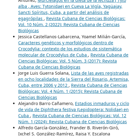
Antúnez,
Murciélagos en la dieta de la lechuza ( Tyto
alba , Aves: Tytonidae) en Cueva La Vigía, Yagüajay,
Sancti Spíritus, Cuba, a partir del análisis de
egagrópilas
,
Revista Cubana de Ciencias Biológicas:
Vol. 10 Núm. 2 (2022): Revista Cubana de Ciencias
Biológicas
Jessica Castellanos-Labarcena, Yoamel Milián-García,
Caracteres genéticos y morfológicos dentro de
Crocodylia: contexto de los estudios de sistemática
molecular de Crocodylus de Cuba
,
Revista Cubana de
Ciencias Biológicas: Vol. 5 Núm. 3 (2017): Revista
Cubana de Ciencias Biológicas
Jorge Luis Guerra Solana,
Lista de las aves registradas
en ocho localidades de la Sierra del Rosario, Artemisa,
Cuba, entre 2006 y 2012
,
Revista Cubana de Ciencias
Biológicas: Vol. 4 Núm. 1 (2015): Revista Cubana de
Ciencias Biológicas
Alejandro Barro Cañamero,
Estadios inmaduros y ciclo
de vida de Diphthera festiva (Lepidoptera: Nolidae) en
Cuba
,
Revista Cubana de Ciencias Biológicas: Vol. 12
Núm. 1 (2024): Revista Cubana de Ciencias Biológicas
Alfredo García-González, Frander B. Riverón-Giró,
Ixchel S. González-Ramírez, Raisa Y. Escalona