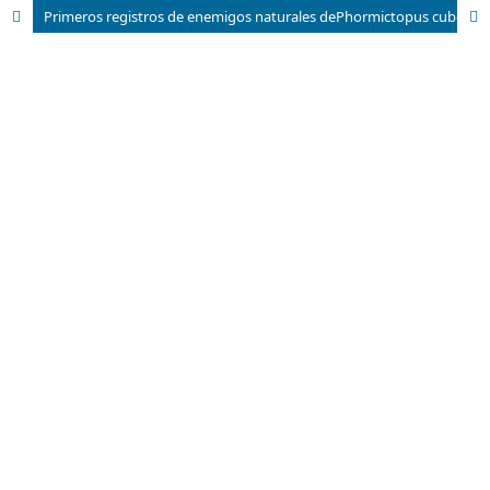
Primeros registros de enemigos naturales dePhormictopus cubensis (Araneae: Theraphosidae)