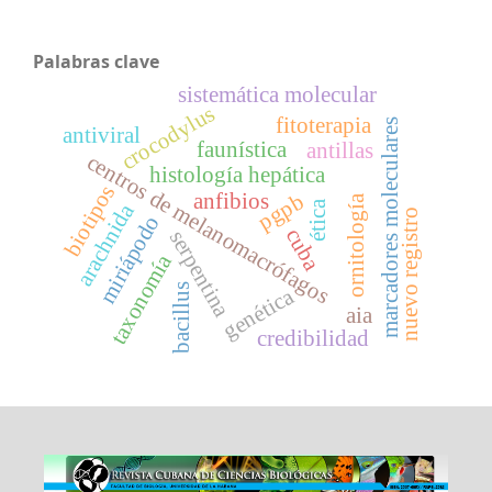
Palabras clave
sistemática molecular
crocodylus
fitoterapia
marcadores moleculares
antiviral
faunística
antillas
centros de melanomacrófagos
histología hepática
biotipos
anfibios
pgpb
ornitología
ética
arachnida
nuevo registro
miriápodo
cuba
serpentina
taxonomía
bacillus
genética
aia
credibilidad