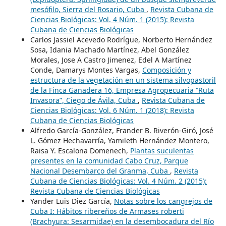
mesófilo, Sierra del Rosario, Cuba
,
Revista Cubana de
Ciencias Biológicas: Vol. 4 Núm. 1 (2015): Revista
Cubana de Ciencias Biológicas
Carlos Jassiel Acevedo Rodrígue, Norberto Hernández
Sosa, Idania Machado Martínez, Abel González
Morales, Jose A Castro Jimenez, Edel A Martínez
Conde, Damarys Montes Vargas,
Composición y
estructura de la vegetación en un sistema silvopastoril
de la Finca Ganadera 16, Empresa Agropecuaria “Ruta
Invasora”, Ciego de Ávila, Cuba
,
Revista Cubana de
Ciencias Biológicas: Vol. 6 Núm. 1 (2018): Revista
Cubana de Ciencias Biológicas
Alfredo García-González, Frander B. Riverón-Giró, José
L. Gómez Hechavarría, Yamileth Hernández Montero,
Raisa Y. Escalona Domenech,
Plantas suculentas
presentes en la comunidad Cabo Cruz, Parque
Nacional Desembarco del Granma, Cuba
,
Revista
Cubana de Ciencias Biológicas: Vol. 4 Núm. 2 (2015):
Revista Cubana de Ciencias Biológicas
Yander Luis Diez García,
Notas sobre los cangrejos de
Cuba I: Hábitos ribereños de Armases roberti
(Brachyura: Sesarmidae) en la desembocadura del Río