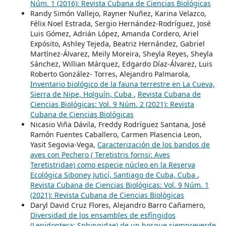
Núm. 1 (2016): Revista Cubana de Ciencias Biológicas
Randy Simón Vallejo, Rayner Nuñez, Karina Velazco,
Félix Noel Estrada, Sergio Hernández-Rodríguez, José
Luis Gómez, Adrián López, Amanda Cordero, Ariel
Expósito, Ashley Tejeda, Beatriz Hernández, Gabriel
Martínez-Álvarez, Meily Moreira, Sheyla Reyes, Sheyla
Sánchez, Willian Márquez, Edgardo Díaz-Álvarez, Luis
Roberto González- Torres, Alejandro Palmarola,
Inventario biológico de la fauna terrestre en La Cueva,
Sierra de Nipe, Holguín, Cuba
,
Revista Cubana de
Ciencias Biológicas: Vol. 9 Núm. 2 (2021): Revista
Cubana de Ciencias Biológicas
Nicasio Viña Dávila, Freddy Rodríguez Santana, José
Ramón Fuentes Caballero, Carmen Plasencia Leon,
Yasit Segovia-Vega,
Caracterización de los bandos de
aves con Pechero ( Teretistris fornsi: Aves
Teretistridae) como especie núcleo en la Reserva
Ecológica Siboney Juticí, Santiago de Cuba, Cuba
,
Revista Cubana de Ciencias Biológicas: Vol. 9 Núm. 1
(2021): Revista Cubana de Ciencias Biológicas
Daryl David Cruz Flores, Alejandro Barro Cañamero,
Diversidad de los ensambles de esfíngidos
(Lepidoptera: Sphingidae) de un bosque siempreverde