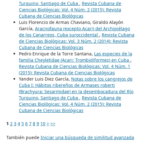
Turquino, Santiago de Cuba
,
Revista Cubana de
Ciencias Biológicas: Vol. 4 Núm. 2 (2015): Revista
Cubana de Ciencias Biológicas
Luis Florencio de Armas Chaviano, Giraldo Alayón
García,
Aracnofauna (excepto Acari) del Archipiélago
de los Canarreos, Cuba suroccidental
,
Revista Cubana
de Ciencias Biológicas: Vol. 3 Núm. 2 (2014): Revista
Cubana de Ciencias Biológicas
Pedro Enrique de la Torre Santana,
Las especies de la
familia Cheyletidae (Acari: Trombidiformes) en Cuba
,
Revista Cubana de Ciencias Biológicas: Vol. 4 Núm. 1
(2015): Revista Cubana de Ciencias Biológicas
Yander Luis Diez García,
Notas sobre los cangrejos de
Cuba I: Hábitos ribereños de Armases roberti
(Brachyura: Sesarmidae) en la desembocadura del Río
Turquino, Santiago de Cuba
,
Revista Cubana de
Ciencias Biológicas: Vol. 4 Núm. 2 (2015): Revista
Cubana de Ciencias Biológicas
1
2
3
4
5
6
7
8
9
10
>
>>
También puede
Iniciar una búsqueda de similitud avanzada