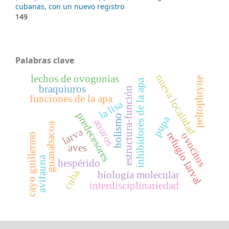
cubanas, con un nuevo registro
149
Palabras clave
nueva localidad
lechos de ovogonias
peltophryne
inhibidores de la apa
braquiuros
estructura-función
funciones de la apa
la lisa
predecesores
holismo
pupa
anuros
guanabacoa
larva
refugio larval
ovocitos
cayo guillermo
aves
avifauna
hespérido
cuba
biología molecular
interdisciplinariedad