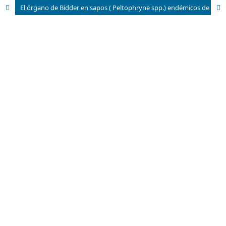
El órgano de Bidder en sapos ( Peltophryne spp.) endémicos de Cuba. Aspectos morfológicos y de ultraestructura