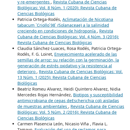
y re-emergentes
,
Revista Cubana de Ciencias
Biológicas: Vol. 8 Núm. 1 (2020): Revista Cubana de
Ciencias Biológicas
Patricia Ortega-Rodés,
Aclimatación de Nicotiana
tabacum `Criollo ́98 ́ (Solanaceae) a la salinidad
creciendo en condiciones de hidroponía
,
Revista
Cubana de Ciencias Biológicas: Vol. 4 Núm. 3 (2016):
Revista Cubana de Ciencias Biológicas
Claudia Sánchez-Luaces, Rosa Rodés, Patricia Ortega-
Rodés, F. G. Loiret,
Envejecimiento acelerado de las
semillas de arroz: su relación con la germinación, la
generación de estrés oxidativo y la resistencia al
deterioro
,
Revista Cubana de Ciencias Biológicas: Vol.
13 Núm. 1 (2025): Revista Cubana de Ciencias
Biológicas
Beatriz Romeu Alvarez, Heidi Quintero Alvarez, Nidia
Mercedes Rojas Hernández,
Biotipos y susceptibilidad
antimicrobiana de cepas deEscherichia coli aisladas
de muestras ambientales
,
Revista Cubana de Ciencias
Biológicas: Vol. 5 Núm. 2 (2016): Revista Cubana de
Ciencias Biológicas
Carmen Plasencia León, Nicasio Viña , Flavia L.
Tamayo,
Evaluación del uso de reclamos para