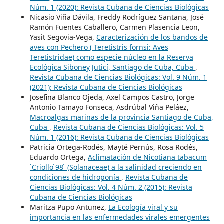
Núm. 1 (2020): Revista Cubana de Ciencias Biológicas
Nicasio Viña Dávila, Freddy Rodríguez Santana, José
Ramón Fuentes Caballero, Carmen Plasencia Leon,
Yasit Segovia-Vega,
Caracterización de los bandos de
aves con Pechero ( Teretistris fornsi: Aves
Teretistridae) como especie núcleo en la Reserva
Ecológica Siboney Juticí, Santiago de Cuba, Cuba
,
Revista Cubana de Ciencias Biológicas: Vol. 9 Núm. 1
(2021): Revista Cubana de Ciencias Biológicas
Josefina Blanco Ojeda, Axel Campos Castro, Jorge
Antonio Tamayo Fonseca, Asdrúbal Viña Peláez,
Macroalgas marinas de la provincia Santiago de Cuba,
Cuba
,
Revista Cubana de Ciencias Biológicas: Vol. 5
Núm. 1 (2016): Revista Cubana de Ciencias Biológicas
Patricia Ortega-Rodés, Mayté Pernús, Rosa Rodés,
Eduardo Ortega,
Aclimatación de Nicotiana tabacum
`Criollo ́98 ́ (Solanaceae) a la salinidad creciendo en
condiciones de hidroponía
,
Revista Cubana de
Ciencias Biológicas: Vol. 4 Núm. 2 (2015): Revista
Cubana de Ciencias Biológicas
Maritza Pupo Antunez,
La Ecología viral y su
importancia en las enfermedades virales emergentes