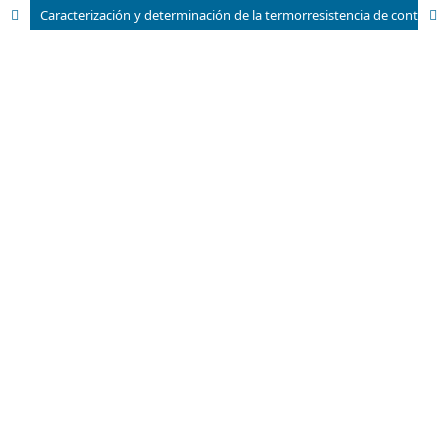
Caracterización y determinación de la termorresistencia de contaminantes microbianos en una planta de fabricación de parenterales