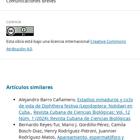
Comunicaciones Breves
Licencia
Esta obra está bajo una licencia internacional
Creative Commons
Atribución 4.0
.
Artículos similares
Alejandro Barro Cañamero,
Estadios inmaduros y ciclo
de vida de Diphthera festiva (Lepidoptera: Nolidae) en
Cuba
,
Revista Cubana de Ciencias Biológicas: Vol. 12
Núm. 1 (2024): Revista Cubana de Ciencias Biológicas
Bernardo Reyes-Tur, Mario J. Gordillo-Pérez, Camila
Bosch-Diaz, Henry Rodríguez-Potroní, Juannier
Rodríguez-Matos,
Apareamiento, espermatóforo y