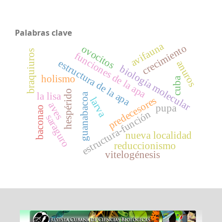
Palabras clave
avifauna
crecimiento
ovocitos
braquiuros
funciones de la apa
estructura de la apa
anuros
biología molecular
holismo
cuba
hespérido
la lisa
guanabacoa
predecesores
larva
aves
pupa
baconao
estructura-función
saraguro
nueva localidad
reduccionismo
vitelogénesis