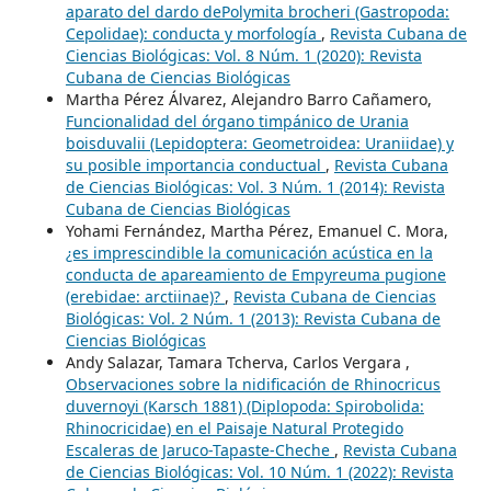
aparato del dardo dePolymita brocheri (Gastropoda:
Cepolidae): conducta y morfología
,
Revista Cubana de
Ciencias Biológicas: Vol. 8 Núm. 1 (2020): Revista
Cubana de Ciencias Biológicas
Martha Pérez Álvarez, Alejandro Barro Cañamero,
Funcionalidad del órgano timpánico de Urania
boisduvalii (Lepidoptera: Geometroidea: Uraniidae) y
su posible importancia conductual
,
Revista Cubana
de Ciencias Biológicas: Vol. 3 Núm. 1 (2014): Revista
Cubana de Ciencias Biológicas
Yohami Fernández, Martha Pérez, Emanuel C. Mora,
¿es imprescindible la comunicación acústica en la
conducta de apareamiento de Empyreuma pugione
(erebidae: arctiinae)?
,
Revista Cubana de Ciencias
Biológicas: Vol. 2 Núm. 1 (2013): Revista Cubana de
Ciencias Biológicas
Andy Salazar, Tamara Tcherva, Carlos Vergara ,
Observaciones sobre la nidificación de Rhinocricus
duvernoyi (Karsch 1881) (Diplopoda: Spirobolida:
Rhinocricidae) en el Paisaje Natural Protegido
Escaleras de Jaruco-Tapaste-Cheche
,
Revista Cubana
de Ciencias Biológicas: Vol. 10 Núm. 1 (2022): Revista