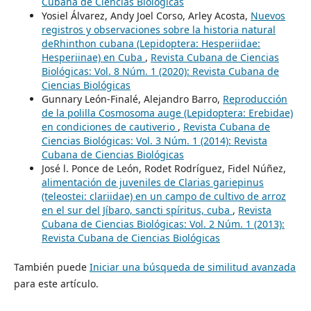
Cubana de Ciencias Biológicas
Yosiel Álvarez, Andy Joel Corso, Arley Acosta,
Nuevos
registros y observaciones sobre la historia natural
deRhinthon cubana (Lepidoptera: Hesperiidae:
Hesperiinae) en Cuba
,
Revista Cubana de Ciencias
Biológicas: Vol. 8 Núm. 1 (2020): Revista Cubana de
Ciencias Biológicas
Gunnary León-Finalé, Alejandro Barro,
Reproducción
de la polilla Cosmosoma auge (Lepidoptera: Erebidae)
en condiciones de cautiverio
,
Revista Cubana de
Ciencias Biológicas: Vol. 3 Núm. 1 (2014): Revista
Cubana de Ciencias Biológicas
José l. Ponce de León, Rodet Rodríguez, Fidel Núñez,
alimentación de juveniles de Clarias gariepinus
(teleostei: clariidae) en un campo de cultivo de arroz
en el sur del Jíbaro, sancti spíritus, cuba
,
Revista
Cubana de Ciencias Biológicas: Vol. 2 Núm. 1 (2013):
Revista Cubana de Ciencias Biológicas
También puede
Iniciar una búsqueda de similitud avanzada
para este artículo.