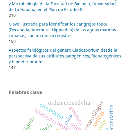
y Microbiología de la Facultad de Biología, Universidad
de La Habana, en el Plan de Estudio D
210
Clave ilustrada para identificar los cangrejos topos
(Decapoda, Anomura, Hippoidea) de las aguas marinas
cubanas, con un nuevo registro
150
Aspectos fisiológicos del género Cladosporium desde la
perspectiva de sus atributos patogénicos, fitopatogénicos
y biodeteriorantes
147
Palabras clave
orden crocodylia
crocodylus
genética
histología hepática
antillas
cuba
miriápodo
ética