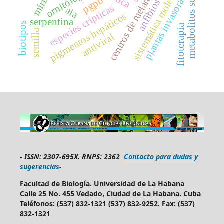
centros de melanomacrófagos
metabolitos secundarios
sistemática molecular
ornitología
plantas invasoras
pgpb
anfibios
especies crípticas
aia
pigmentos hepáticos
serpentina
biotipos
fitoterapia
semilla
antiviral
-
ISSN: 2307-695X.
RNPS: 2362
Contacto para dudas y
sugerencias
-
Facultad de Biología. Universidad de La Habana
Calle 25 No. 455 Vedado, Ciudad de La Habana. Cuba
Teléfonos: (537) 832-1321 (537) 832-9252. Fax: (537)
832-1321