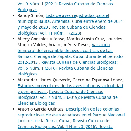
Vol. 9 Núm. 1 (2021): Revista Cubana de Ciencias
Biológicas
Randy Simón,
Lista de aves registradas para el
municipio Bauta, Artemisa, Cuba entre enero de 2021
y mayo de 2023
,
Revista Cubana de Ciencias
Biológicas: Vol. 11 Núm. 1 (2023)
Alieny González Alfonso, Martín Acosta Cruz, Lourdes
Mugica Valdés, Ariam Jiménez Reyes,
Variación
temporal del ensamble de aves acuáticas de Las
Salinas, Ciénaga de Zapata, Cuba, durante el periodo
2012-2013
,
Revista Cubana de Ciencias Biológicas:
Vol. 5 Núm. 1 (2016): Revista Cubana de Ciencias
Biológicas
Alexander Llanes-Quevedo, Georgina Espinosa-López,
Estudios moleculares de las aves cubanas: actualidad
y perspectivas
,
Revista Cubana de Ciencias
Biológicas: Vol. 7 Núm. 2 (2019): Revista Cubana de
Ciencias Biológicas
Antonio García-Quintas,
Descripción de las colonias
reproductivas de aves acuáticas en el Parque Nacional
Jardines de la Reina, Cuba
,
Revista Cubana de
Ciencias Biológicas: Vol. 4 Núm. 3 (2016): Revista