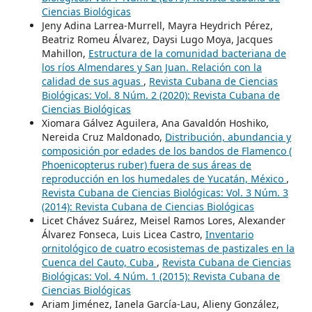
Ciencias Biológicas
Jeny Adina Larrea-Murrell, Mayra Heydrich Pérez,
Beatriz Romeu Álvarez, Daysi Lugo Moya, Jacques
Mahillon,
Estructura de la comunidad bacteriana de
los ríos Almendares y San Juan. Relación con la
calidad de sus aguas
,
Revista Cubana de Ciencias
Biológicas: Vol. 8 Núm. 2 (2020): Revista Cubana de
Ciencias Biológicas
Xiomara Gálvez Aguilera, Ana Gavaldón Hoshiko,
Nereida Cruz Maldonado,
Distribución, abundancia y
composición por edades de los bandos de Flamenco (
Phoenicopterus ruber) fuera de sus áreas de
reproducción en los humedales de Yucatán, México
,
Revista Cubana de Ciencias Biológicas: Vol. 3 Núm. 3
(2014): Revista Cubana de Ciencias Biológicas
Licet Chávez Suárez, Meisel Ramos Lores, Alexander
Álvarez Fonseca, Luis Licea Castro,
Inventario
ornitológico de cuatro ecosistemas de pastizales en la
Cuenca del Cauto, Cuba
,
Revista Cubana de Ciencias
Biológicas: Vol. 4 Núm. 1 (2015): Revista Cubana de
Ciencias Biológicas
Ariam Jiménez, Ianela García-Lau, Alieny González,