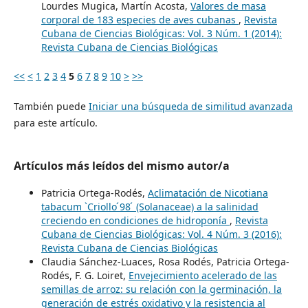
Lourdes Mugica, Martín Acosta,
Valores de masa
corporal de 183 especies de aves cubanas
,
Revista
Cubana de Ciencias Biológicas: Vol. 3 Núm. 1 (2014):
Revista Cubana de Ciencias Biológicas
<<
<
1
2
3
4
5
6
7
8
9
10
>
>>
También puede
Iniciar una búsqueda de similitud avanzada
para este artículo.
Artículos más leídos del mismo autor/a
Patricia Ortega-Rodés,
Aclimatación de Nicotiana
tabacum `Criollo ́98 ́ (Solanaceae) a la salinidad
creciendo en condiciones de hidroponía
,
Revista
Cubana de Ciencias Biológicas: Vol. 4 Núm. 3 (2016):
Revista Cubana de Ciencias Biológicas
Claudia Sánchez-Luaces, Rosa Rodés, Patricia Ortega-
Rodés, F. G. Loiret,
Envejecimiento acelerado de las
semillas de arroz: su relación con la germinación, la
generación de estrés oxidativo y la resistencia al