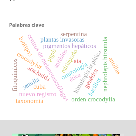
Palabras clave
serpentina
centros de melanomacrófagos
biotipos
plantas invasoras
nephrolepis hirsutula
pigmentos hepáticos
pgpb
miriápodo
anfibios
histología hepática
crocodylus
antillas
aia
fitoquímicos
ornitología
arachnida
genética
ética
semilla
bacillus
cuba
nuevo registro
orden crocodylia
taxonomía