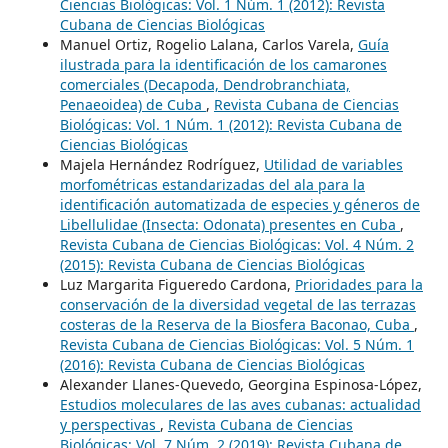
Ciencias Biológicas: Vol. 1 Núm. 1 (2012): Revista
Cubana de Ciencias Biológicas
Manuel Ortiz, Rogelio Lalana, Carlos Varela,
Guía
ilustrada para la identificación de los camarones
comerciales (Decapoda, Dendrobranchiata,
Penaeoidea) de Cuba
,
Revista Cubana de Ciencias
Biológicas: Vol. 1 Núm. 1 (2012): Revista Cubana de
Ciencias Biológicas
Majela Hernández Rodríguez,
Utilidad de variables
morfométricas estandarizadas del ala para la
identificación automatizada de especies y géneros de
Libellulidae (Insecta: Odonata) presentes en Cuba
,
Revista Cubana de Ciencias Biológicas: Vol. 4 Núm. 2
(2015): Revista Cubana de Ciencias Biológicas
Luz Margarita Figueredo Cardona,
Prioridades para la
conservación de la diversidad vegetal de las terrazas
costeras de la Reserva de la Biosfera Baconao, Cuba
,
Revista Cubana de Ciencias Biológicas: Vol. 5 Núm. 1
(2016): Revista Cubana de Ciencias Biológicas
Alexander Llanes-Quevedo, Georgina Espinosa-López,
Estudios moleculares de las aves cubanas: actualidad
y perspectivas
,
Revista Cubana de Ciencias
Biológicas: Vol. 7 Núm. 2 (2019): Revista Cubana de