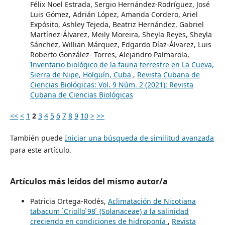
Félix Noel Estrada, Sergio Hernández-Rodríguez, José
Luis Gómez, Adrián López, Amanda Cordero, Ariel
Expósito, Ashley Tejeda, Beatriz Hernández, Gabriel
Martínez-Álvarez, Meily Moreira, Sheyla Reyes, Sheyla
Sánchez, Willian Márquez, Edgardo Díaz-Álvarez, Luis
Roberto González- Torres, Alejandro Palmarola,
Inventario biológico de la fauna terrestre en La Cueva,
Sierra de Nipe, Holguín, Cuba
,
Revista Cubana de
Ciencias Biológicas: Vol. 9 Núm. 2 (2021): Revista
Cubana de Ciencias Biológicas
<<
<
1
2
3
4
5
6
7
8
9
10
>
>>
También puede
Iniciar una búsqueda de similitud avanzada
para este artículo.
Artículos más leídos del mismo autor/a
Patricia Ortega-Rodés,
Aclimatación de Nicotiana
tabacum `Criollo ́98 ́ (Solanaceae) a la salinidad
creciendo en condiciones de hidroponía
,
Revista