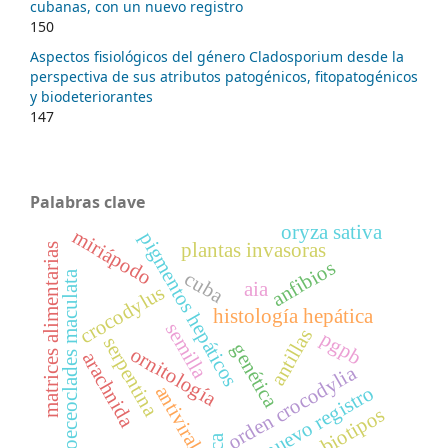
cubanas, con un nuevo registro
150
Aspectos fisiológicos del género Cladosporium desde la
perspectiva de sus atributos patogénicos, fitopatogénicos
y biodeteriorantes
147
Palabras clave
oryza sativa
miriápodo
pigmentos hepáticos
plantas invasoras
matrices alimentarias
anfibios
cuba
oeceoclades maculata
aia
crocodylus
histología hepática
semilla
antillas
pgpb
serpentina
genética
ornitología
arachnida
orden crocodylia
nuevo registro
antiviral
biotipos