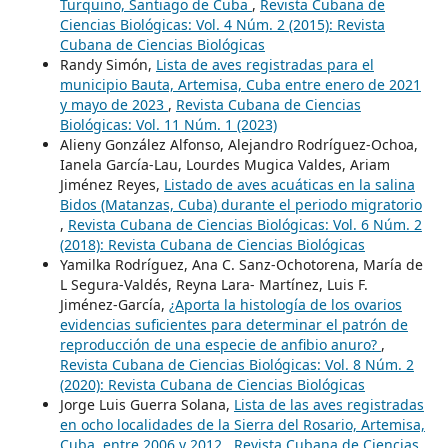
Turquino, Santiago de Cuba
,
Revista Cubana de
Ciencias Biológicas: Vol. 4 Núm. 2 (2015): Revista
Cubana de Ciencias Biológicas
Randy Simón,
Lista de aves registradas para el
municipio Bauta, Artemisa, Cuba entre enero de 2021
y mayo de 2023
,
Revista Cubana de Ciencias
Biológicas: Vol. 11 Núm. 1 (2023)
Alieny González Alfonso, Alejandro Rodríguez-Ochoa,
Ianela García-Lau, Lourdes Mugica Valdes, Ariam
Jiménez Reyes,
Listado de aves acuáticas en la salina
Bidos (Matanzas, Cuba) durante el periodo migratorio
,
Revista Cubana de Ciencias Biológicas: Vol. 6 Núm. 2
(2018): Revista Cubana de Ciencias Biológicas
Yamilka Rodríguez, Ana C. Sanz-Ochotorena, María de
L Segura-Valdés, Reyna Lara- Martínez, Luis F.
Jiménez-García,
¿Aporta la histología de los ovarios
evidencias suficientes para determinar el patrón de
reproducción de una especie de anfibio anuro?
,
Revista Cubana de Ciencias Biológicas: Vol. 8 Núm. 2
(2020): Revista Cubana de Ciencias Biológicas
Jorge Luis Guerra Solana,
Lista de las aves registradas
en ocho localidades de la Sierra del Rosario, Artemisa,
Cuba, entre 2006 y 2012
,
Revista Cubana de Ciencias