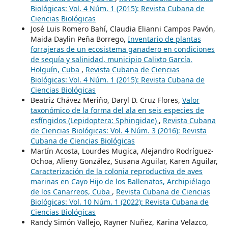
Biológicas: Vol. 4 Núm. 1 (2015): Revista Cubana de
Ciencias Biológicas
José Luis Romero Bahí, Claudia Elianni Campos Pavón,
Maida Daylin Peña Borrego,
Inventario de plantas
forrajeras de un ecosistema ganadero en condiciones
de sequía y salinidad, municipio Calixto García,
Holguín, Cuba
,
Revista Cubana de Ciencias
Biológicas: Vol. 4 Núm. 1 (2015): Revista Cubana de
Ciencias Biológicas
Beatriz Chávez Meriño, Daryl D. Cruz Flores,
Valor
taxonómico de la forma del ala en seis especies de
esfíngidos (Lepidoptera: Sphingidae)
,
Revista Cubana
de Ciencias Biológicas: Vol. 4 Núm. 3 (2016): Revista
Cubana de Ciencias Biológicas
Martín Acosta, Lourdes Mugica, Alejandro Rodríguez-
Ochoa, Alieny González, Susana Aguilar, Karen Aguilar,
Caracterización de la colonia reproductiva de aves
marinas en Cayo Hijo de los Ballenatos, Archipiélago
de los Canarreos, Cuba
,
Revista Cubana de Ciencias
Biológicas: Vol. 10 Núm. 1 (2022): Revista Cubana de
Ciencias Biológicas
Randy Simón Vallejo, Rayner Nuñez, Karina Velazco,