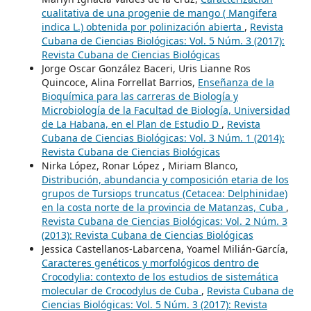
cualitativa de una progenie de mango ( Mangifera
indica L.) obtenida por polinización abierta
,
Revista
Cubana de Ciencias Biológicas: Vol. 5 Núm. 3 (2017):
Revista Cubana de Ciencias Biológicas
Jorge Oscar González Baceri, Uris Lianne Ros
Quincoce, Alina Forrellat Barrios,
Enseñanza de la
Bioquímica para las carreras de Biología y
Microbiología de la Facultad de Biología, Universidad
de La Habana, en el Plan de Estudio D
,
Revista
Cubana de Ciencias Biológicas: Vol. 3 Núm. 1 (2014):
Revista Cubana de Ciencias Biológicas
Nirka López, Ronar López , Miriam Blanco,
Distribución, abundancia y composición etaria de los
grupos de Tursiops truncatus (Cetacea: Delphinidae)
en la costa norte de la provincia de Matanzas, Cuba
,
Revista Cubana de Ciencias Biológicas: Vol. 2 Núm. 3
(2013): Revista Cubana de Ciencias Biológicas
Jessica Castellanos-Labarcena, Yoamel Milián-García,
Caracteres genéticos y morfológicos dentro de
Crocodylia: contexto de los estudios de sistemática
molecular de Crocodylus de Cuba
,
Revista Cubana de
Ciencias Biológicas: Vol. 5 Núm. 3 (2017): Revista