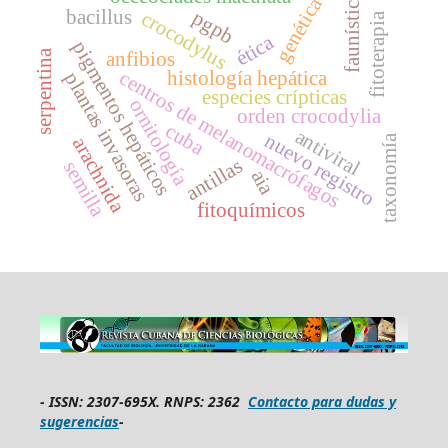
faunística
genética
bacillus
pgpb
crocodylus
fitoterapia
ética
pigmentos hepáticos
anfibios
serpentina
centros de melanomacrófagos
histología hepática
plantas invasoras
especies crípticas
ornitología
orden crocodylia
cuba
antiviral
nuevo registro
taxonomía
arachnida
antillas
semilla
aia
fitoquímicos
-
ISSN: 2307-695X.
RNPS: 2362
Contacto para dudas y
sugerencias
-