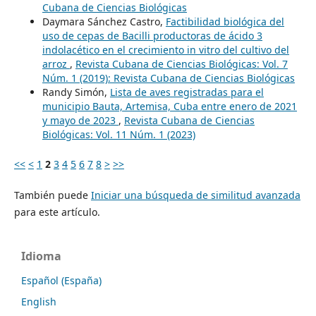
Cubana de Ciencias Biológicas
Daymara Sánchez Castro,
Factibilidad biológica del
uso de cepas de Bacilli productoras de ácido 3
indolacético en el crecimiento in vitro del cultivo del
arroz
,
Revista Cubana de Ciencias Biológicas: Vol. 7
Núm. 1 (2019): Revista Cubana de Ciencias Biológicas
Randy Simón,
Lista de aves registradas para el
municipio Bauta, Artemisa, Cuba entre enero de 2021
y mayo de 2023
,
Revista Cubana de Ciencias
Biológicas: Vol. 11 Núm. 1 (2023)
<<
<
1
2
3
4
5
6
7
8
>
>>
También puede
Iniciar una búsqueda de similitud avanzada
para este artículo.
Idioma
Español (España)
English