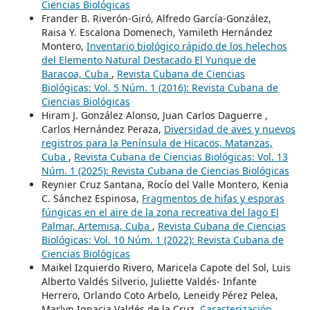
Ciencias Biológicas
Frander B. Riverón-Giró, Alfredo García-González,
Raisa Y. Escalona Domenech, Yamileth Hernández
Montero,
Inventario biológico rápido de los helechos
del Elemento Natural Destacado El Yunque de
Baracoa, Cuba
,
Revista Cubana de Ciencias
Biológicas: Vol. 5 Núm. 1 (2016): Revista Cubana de
Ciencias Biológicas
Hiram J. González Alonso, Juan Carlos Daguerre ,
Carlos Hernández Peraza,
Diversidad de aves y nuevos
registros para la Península de Hicacos, Matanzas,
Cuba
,
Revista Cubana de Ciencias Biológicas: Vol. 13
Núm. 1 (2025): Revista Cubana de Ciencias Biológicas
Reynier Cruz Santana, Rocío del Valle Montero, Kenia
C. Sánchez Espinosa,
Fragmentos de hifas y esporas
fúngicas en el aire de la zona recreativa del lago El
Palmar, Artemisa, Cuba
,
Revista Cubana de Ciencias
Biológicas: Vol. 10 Núm. 1 (2022): Revista Cubana de
Ciencias Biológicas
Maikel Izquierdo Rivero, Maricela Capote del Sol, Luis
Alberto Valdés Silverio, Juliette Valdés- Infante
Herrero, Orlando Coto Arbelo, Leneidy Pérez Pelea,
Marlyn Ignacia Valdés de la Cruz,
Caracterización