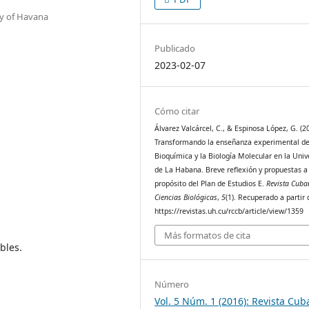
ity of Havana
Publicado
2023-02-07
Cómo citar
Álvarez Valcárcel, C., & Espinosa López, G. (2
Transformando la enseñanza experimental de
Bioquímica y la Biología Molecular en la Univ
de La Habana. Breve reflexión y propuestas a
propósito del Plan de Estudios E.
Revista Cuba
Ciencias Biológicas
,
5
(1). Recuperado a partir 
https://revistas.uh.cu/rccb/article/view/1359
Más formatos de cita
bles.
Número
Vol. 5 Núm. 1 (2016): Revista Cu