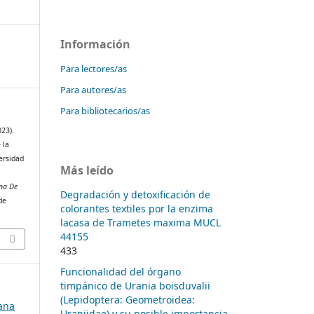
Información
Para lectores/as
Para autores/as
Para bibliotecarios/as
023).
 la
ersidad
Más leído
na De
Degradación y detoxificación de
de
colorantes textiles por la enzima
lacasa de Trametes maxima MUCL
44155
433
Funcionalidad del órgano
timpánico de Urania boisduvalii
(Lepidoptera: Geometroidea:
bana
Uraniidae) y su posible importancia