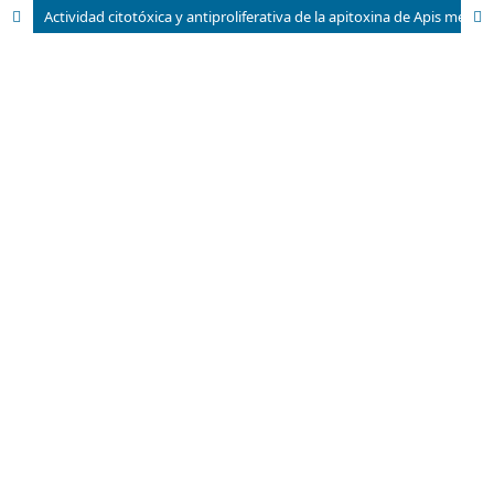
Actividad citotóxica y antiproliferativa de la apitoxina de Apis mellifera (Hymenoptera, Apidae) contra células tumorales cervicales