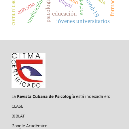
comunicación
formación
sociedad
covid-19
ulapsi
psicología
meditación
autismo
educación
jóvenes universitarios
La
Revista Cubana de Psicología
está indexada en:
CLASE
BIBLAT
Google Académico