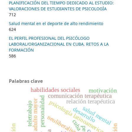
PLANIFICACIÓN DEL TIEMPO DEDICADO AL ESTUDIO:
VALORACIONES DE ESTUDIANTES DE PSICOLOGÍA
712
Salud mental en el deporte de alto rendimiento
624
EL PERFIL PROFESIONAL DEL PSICÓLOGO
LABORAL/ORGANIZACIONAL EN CUBA. RETOS A LA
FORMACIÓN
586
Palabras clave
habilidades sociales
motivación
comunicación terapéutica
personalidad
relación terapéutica
adulto mayor
psicología latinoamericana
teletrabajo
salud mental
desarrollo
neoliberalismo
cuba