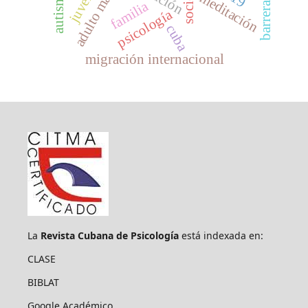
adulto mayor
autismo
meditación
familia
psicología
cuba
migración internacional
La
Revista Cubana de Psicología
está indexada en:
CLASE
BIBLAT
Google Académico