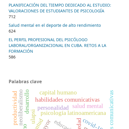
PLANIFICACIÓN DEL TIEMPO DEDICADO AL ESTUDIO:
VALORACIONES DE ESTUDIANTES DE PSICOLOGÍA
712
Salud mental en el deporte de alto rendimiento
624
EL PERFIL PROFESIONAL DEL PSICÓLOGO
LABORAL/ORGANIZACIONAL EN CUBA. RETOS A LA
FORMACIÓN
586
Palabras clave
capital humano
desarrollo
neoliberalismo
barreras comunicativas
productividad
habilidades comunicativas
salud mental
personalidad
ulapsi
psicología latinoamericana
covid-19
juventud
sociedad
educación