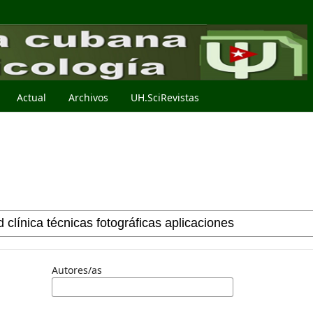
Actual
Archivos
UH.SciRevistas
Autores/as