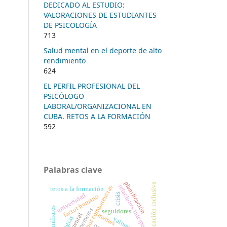
DEDICADO AL ESTUDIO:
VALORACIONES DE ESTUDIANTES
DE PSICOLOGÍA
713
Salud mental en el deporte de alto
rendimiento
624
EL PERFIL PROFESIONAL DEL
PSICÓLOGO
LABORAL/ORGANIZACIONAL EN
CUBA. RETOS A LA FORMACIÓN
592
Palabras clave
planificación
educación inclusiva
relaciones interpersonales
formación por competencias
retos a la formación
crisis
universidad
factor humano
memeros
seguidores
memes
valores