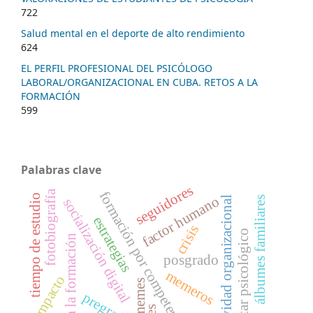
722
Salud mental en el deporte de alto rendimiento
624
EL PERFIL PROFESIONAL DEL PSICÓLOGO
LABORAL/ORGANIZACIONAL EN CUBA. RETOS A LA
FORMACIÓN
599
Palabras clave
seguidores
fotobiografía
formación por competencias
tiempo de estudio
factor humano
efectividad organizacional
álbumes familiares
socialización digital
estrategias
crisis
bienestar psicológico
retos a la formación
posgrado
memeros
impacto
memes
pregrado