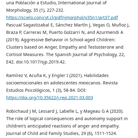
una Población a Estudio, International Journal of
Morphology, 35 (1), 227-232.
https://scielo.conicyt.cl/pdf/ijmorphol/v35n1/art37.pdf
Pascual Sagastizabal E, Sánchez Martín J, Vegas O, Muñoz J,
Braza P, Carreras M, Puerto Golzarri N, and Azurmendi A
(2019). Aggressive Behavior in School-aged Children:
Clusters based on Anger, Empathy and Testosterone and
Cortisol Measures. The Spanish Journal of Psychology, 22,
E42. doi:10.1017/sjp.2019.42.
Ramírez V, Acuña K, y Engler I (2021). Habilidades
socioemocionales en adolescentes mexicanos. Revista
Estudios Psicológicos, 1 (3), 58-84. DOI:
https://doi.org/10.35622/j.rep.2021.03.003
Robichaud J M, Lessard J, Labelle L, y Mageau G A (2020).
The role of logical consequences and autonomy support in
children’s anticipated reactions of anger and empathy.
Journal of Child and Family Studies, 29 (6), 1511-1524.