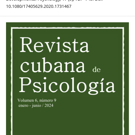
10.1080/17405629.2020.1731467