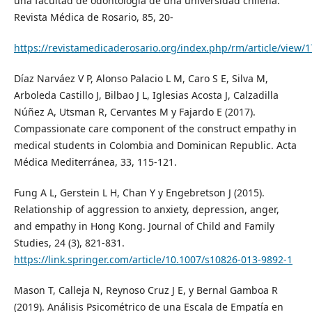
una facultad de odontología de una universidad chilena.
Revista Médica de Rosario, 85, 20-
https://revistamedicaderosario.org/index.php/rm/article/view/1
Díaz Narváez V P, Alonso Palacio L M, Caro S E, Silva M,
Arboleda Castillo J, Bilbao J L, Iglesias Acosta J, Calzadilla
Núñez A, Utsman R, Cervantes M y Fajardo E (2017).
Compassionate care component of the construct empathy in
medical students in Colombia and Dominican Republic. Acta
Médica Mediterránea, 33, 115-121.
Fung A L, Gerstein L H, Chan Y y Engebretson J (2015).
Relationship of aggression to anxiety, depression, anger,
and empathy in Hong Kong. Journal of Child and Family
Studies, 24 (3), 821-831.
https://link.springer.com/article/10.1007/s10826-013-9892-1
Mason T, Calleja N, Reynoso Cruz J E, y Bernal Gamboa R
(2019). Análisis Psicométrico de una Escala de Empatía en