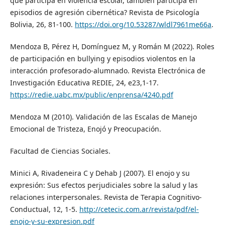
que participa en violencia escolar, también participa en
episodios de agresión cibernética? Revista de Psicología
Bolivia, 26, 81-100.
https://doi.org/10.53287/wldl7961me66a
.
Mendoza B, Pérez H, Domínguez M, y Román M (2022). Roles
de participación en bullying y episodios violentos en la
interacción profesorado-alumnado. Revista Electrónica de
Investigación Educativa REDIE, 24, e23,1-17.
https://redie.uabc.mx/public/enprensa/4240.pdf
Mendoza M (2010). Validación de las Escalas de Manejo
Emocional de Tristeza, Enojó y Preocupación.
Facultad de Ciencias Sociales.
Minici A, Rivadeneira C y Dehab J (2007). El enojo y su
expresión: Sus efectos perjudiciales sobre la salud y las
relaciones interpersonales. Revista de Terapia Cognitivo-
Conductual, 12, 1-5.
http://cetecic.com.ar/revista/pdf/el-
enojo-y-su-expresion.pdf