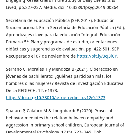
Engaging Researchers in the Study of Daily Life as It Is
Lived, pp.227-237. Media. doi: 10.3389/fpsyg.2019.00864.
Secretaria de Educación Pública (SEP, 2017). Educación
Socioemocional. En la Secretaría de Educación Pública (Ed.),
Aprendizajes clave para la educación Integral. Educación
Primaria 5°: Plan y programas de estudio, orientaciones
didácticas y sugerencias de evaluación, pp. 422-501. SEP.
Recuperado el 07 de noviembre de
https://bit.ly/3cJ3lCY
.
Serrano C, Morales T y Mendoza B (2021). Ciberacoso en
jóvenes de bachillerato: ¿quiénes participan más, los
hombres o las mujeres? Revista de Investigación Educativa
De La REDIECH, 12, e1373.
https://doi.org/10.33010/ie_rie_rediech.v12i0.1373
Spataro P, Calabró M & Longobardi E (2020). Prosocial
behavior mediates the relation between empathy and
aggression in primary school children, European Journal of
Developmental Psychology, 17 (5), 727- 745. Doi: