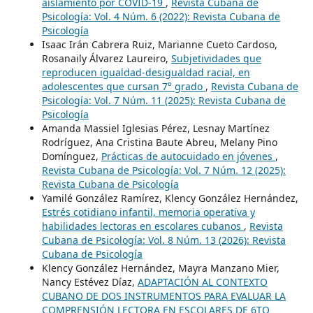
aislamiento por COVID-19
,
Revista Cubana de
Psicología: Vol. 4 Núm. 6 (2022): Revista Cubana de
Psicología
Isaac Irán Cabrera Ruiz, Marianne Cueto Cardoso,
Rosanaily Álvarez Laureiro,
Subjetividades que
reproducen igualdad-desigualdad racial, en
adolescentes que cursan 7° grado
,
Revista Cubana de
Psicología: Vol. 7 Núm. 11 (2025): Revista Cubana de
Psicología
Amanda Massiel Iglesias Pérez, Lesnay Martínez
Rodríguez, Ana Cristina Baute Abreu, Melany Pino
Domínguez,
Prácticas de autocuidado en jóvenes
,
Revista Cubana de Psicología: Vol. 7 Núm. 12 (2025):
Revista Cubana de Psicología
Yamilé González Ramírez, Klency González Hernández,
Estrés cotidiano infantil, memoria operativa y
habilidades lectoras en escolares cubanos
,
Revista
Cubana de Psicología: Vol. 8 Núm. 13 (2026): Revista
Cubana de Psicología
Klency González Hernández, Mayra Manzano Mier,
Nancy Estévez Díaz,
ADAPTACIÓN AL CONTEXTO
CUBANO DE DOS INSTRUMENTOS PARA EVALUAR LA
COMPRENSIÓN LECTORA EN ESCOLARES DE 6TO