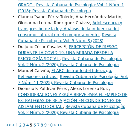
GRADO
,
Revista Cubana de Psicología: Vol. 1 Núm. 1
(2018): Revista Cubana de Psicología
Claudia Isabel Pérez Toledo, Ana Hernández Martín,
Glorianna Lorena Rodríguez Chávez,
Adolescencia y
transgresión de la ley. Análisis de la influencia del
consumo cultural en el comportamiento
,
Revista
Cubana de Psicología: Vol. 5 Núm. 8 (2023)
Dr. Julio César Casales F.,
PERCEPCIÓN DE RIESGO
DURANTE LA COVID-19: UNA MIRADA DESDE LA
PSICOLOGÍA SOCIAL
,
Revista Cubana de Psicología:
Vol. 2 Núm. 2 (2020): Revista Cubana de Psicología
Manuel Calviño,
El ABC distraído del liderazgo.
Reflexiones críticas
,
Revista Cubana de Psicología: Vol.
7 Núm. 11 (2025): Revista Cubana de Psicología
Dionisio F. Zaldívar Pérez, Alexis Lorenzo Ruiz,
CONSIDERACIONES Y GUÍA BREVE PARA EL EMPLEO DE
ESTRATEGIAS DE RELAJACIÓN EN CONDICIONES DE
AISLAMIENTO SOCIAL
,
Revista Cubana de Psicología:
Vol. 2 Núm. 2 (2020): Revista Cubana de Psicología
<<
<
1
2
3
4
5
6
7
8
9
10
>
>>