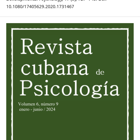
10.1080/17405629.2020.1731467