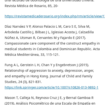
una facultad de odontología de una universidad chilena.
Revista Médica de Rosario, 85, 20-
https://revistamedicaderosario.org/index.php/rm/article/view/1
Díaz Narváez V P, Alonso Palacio L M, Caro S E, Silva M,
Arboleda Castillo J, Bilbao J L, Iglesias Acosta J, Calzadilla
Núñez A, Utsman R, Cervantes M y Fajardo E (2017).
Compassionate care component of the construct empathy in
medical students in Colombia and Dominican Republic. Acta
Médica Mediterránea, 33, 115-121.
Fung A L, Gerstein L H, Chan Y y Engebretson J (2015).
Relationship of aggression to anxiety, depression, anger,
and empathy in Hong Kong. Journal of Child and Family
Studies, 24 (3), 821-831.
https://link.springer.com/article/10.1007/s10826-013-9892-1
Mason T, Calleja N, Reynoso Cruz J E, y Bernal Gamboa R
(2019). Análisis Psicométrico de una Escala de Empatía en