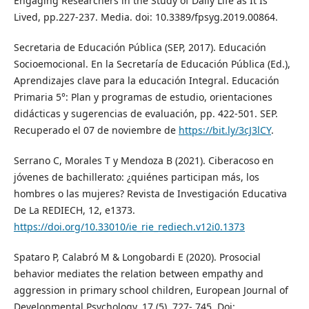
Engaging Researchers in the Study of Daily Life as It Is
Lived, pp.227-237. Media. doi: 10.3389/fpsyg.2019.00864.
Secretaria de Educación Pública (SEP, 2017). Educación
Socioemocional. En la Secretaría de Educación Pública (Ed.),
Aprendizajes clave para la educación Integral. Educación
Primaria 5°: Plan y programas de estudio, orientaciones
didácticas y sugerencias de evaluación, pp. 422-501. SEP.
Recuperado el 07 de noviembre de
https://bit.ly/3cJ3lCY
.
Serrano C, Morales T y Mendoza B (2021). Ciberacoso en
jóvenes de bachillerato: ¿quiénes participan más, los
hombres o las mujeres? Revista de Investigación Educativa
De La REDIECH, 12, e1373.
https://doi.org/10.33010/ie_rie_rediech.v12i0.1373
Spataro P, Calabró M & Longobardi E (2020). Prosocial
behavior mediates the relation between empathy and
aggression in primary school children, European Journal of
Developmental Psychology, 17 (5), 727- 745. Doi: