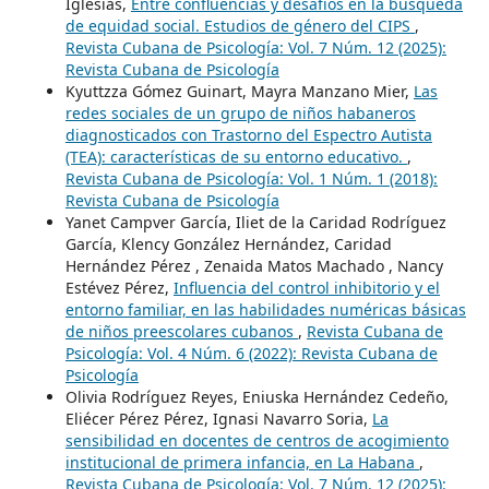
Iglesias,
Entre confluencias y desafíos en la búsqueda
de equidad social. Estudios de género del CIPS
,
Revista Cubana de Psicología: Vol. 7 Núm. 12 (2025):
Revista Cubana de Psicología
Kyuttzza Gómez Guinart, Mayra Manzano Mier,
Las
redes sociales de un grupo de niños habaneros
diagnosticados con Trastorno del Espectro Autista
(TEA): características de su entorno educativo.
,
Revista Cubana de Psicología: Vol. 1 Núm. 1 (2018):
Revista Cubana de Psicología
Yanet Campver García, Iliet de la Caridad Rodríguez
García, Klency González Hernández, Caridad
Hernández Pérez , Zenaida Matos Machado , Nancy
Estévez Pérez,
Influencia del control inhibitorio y el
entorno familiar, en las habilidades numéricas básicas
de niños preescolares cubanos
,
Revista Cubana de
Psicología: Vol. 4 Núm. 6 (2022): Revista Cubana de
Psicología
Olivia Rodríguez Reyes, Eniuska Hernández Cedeño,
Eliécer Pérez Pérez, Ignasi Navarro Soria,
La
sensibilidad en docentes de centros de acogimiento
institucional de primera infancia, en La Habana
,
Revista Cubana de Psicología: Vol. 7 Núm. 12 (2025):