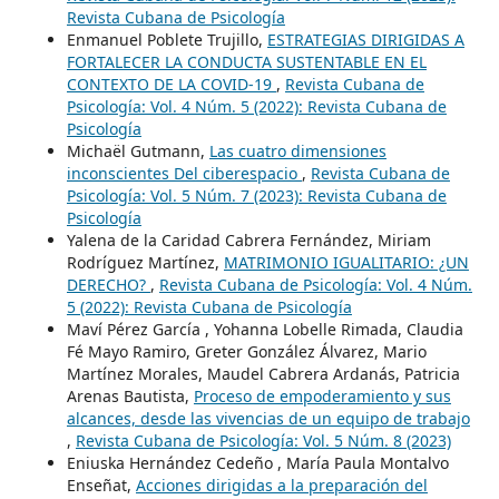
Revista Cubana de Psicología
Enmanuel Poblete Trujillo,
ESTRATEGIAS DIRIGIDAS A
FORTALECER LA CONDUCTA SUSTENTABLE EN EL
CONTEXTO DE LA COVID-19
,
Revista Cubana de
Psicología: Vol. 4 Núm. 5 (2022): Revista Cubana de
Psicología
Michaël Gutmann,
Las cuatro dimensiones
inconscientes Del ciberespacio
,
Revista Cubana de
Psicología: Vol. 5 Núm. 7 (2023): Revista Cubana de
Psicología
Yalena de la Caridad Cabrera Fernández, Miriam
Rodríguez Martínez,
MATRIMONIO IGUALITARIO: ¿UN
DERECHO?
,
Revista Cubana de Psicología: Vol. 4 Núm.
5 (2022): Revista Cubana de Psicología
Maví Pérez García , Yohanna Lobelle Rimada, Claudia
Fé Mayo Ramiro, Greter González Álvarez, Mario
Martínez Morales, Maudel Cabrera Ardanás, Patricia
Arenas Bautista,
Proceso de empoderamiento y sus
alcances, desde las vivencias de un equipo de trabajo
,
Revista Cubana de Psicología: Vol. 5 Núm. 8 (2023)
Eniuska Hernández Cedeño , María Paula Montalvo
Enseñat,
Acciones dirigidas a la preparación del