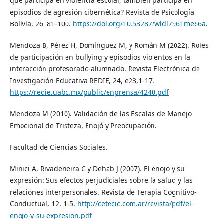
que participa en violencia escolar, también participa en
episodios de agresión cibernética? Revista de Psicología
Bolivia, 26, 81-100.
https://doi.org/10.53287/wldl7961me66a
.
Mendoza B, Pérez H, Domínguez M, y Román M (2022). Roles
de participación en bullying y episodios violentos en la
interacción profesorado-alumnado. Revista Electrónica de
Investigación Educativa REDIE, 24, e23,1-17.
https://redie.uabc.mx/public/enprensa/4240.pdf
Mendoza M (2010). Validación de las Escalas de Manejo
Emocional de Tristeza, Enojó y Preocupación.
Facultad de Ciencias Sociales.
Minici A, Rivadeneira C y Dehab J (2007). El enojo y su
expresión: Sus efectos perjudiciales sobre la salud y las
relaciones interpersonales. Revista de Terapia Cognitivo-
Conductual, 12, 1-5.
http://cetecic.com.ar/revista/pdf/el-
enojo-y-su-expresion.pdf