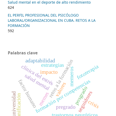
Salud mental en el deporte de alto rendimiento
624
EL PERFIL PROFESIONAL DEL PSICÓLOGO
LABORAL/ORGANIZACIONAL EN CUBA. RETOS A LA
FORMACIÓN
592
Palabras clave
adaptabilidad
retos a la formación
estrategias
fototerapia
clínica del estrés
memeros
impacto
salud mental
formación por competencias
factor humano
valores
posgrado
seguidores
memes
universidad
planificación
crisis
pregrado
trastornos neuróticos