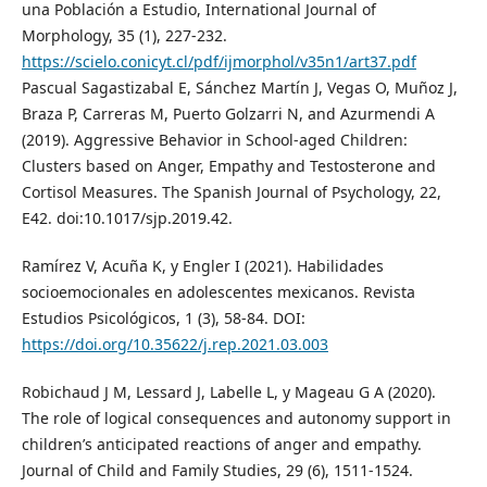
una Población a Estudio, International Journal of
Morphology, 35 (1), 227-232.
https://scielo.conicyt.cl/pdf/ijmorphol/v35n1/art37.pdf
Pascual Sagastizabal E, Sánchez Martín J, Vegas O, Muñoz J,
Braza P, Carreras M, Puerto Golzarri N, and Azurmendi A
(2019). Aggressive Behavior in School-aged Children:
Clusters based on Anger, Empathy and Testosterone and
Cortisol Measures. The Spanish Journal of Psychology, 22,
E42. doi:10.1017/sjp.2019.42.
Ramírez V, Acuña K, y Engler I (2021). Habilidades
socioemocionales en adolescentes mexicanos. Revista
Estudios Psicológicos, 1 (3), 58-84. DOI:
https://doi.org/10.35622/j.rep.2021.03.003
Robichaud J M, Lessard J, Labelle L, y Mageau G A (2020).
The role of logical consequences and autonomy support in
children’s anticipated reactions of anger and empathy.
Journal of Child and Family Studies, 29 (6), 1511-1524.